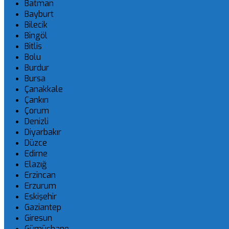
Batman
Bayburt
Bilecik
Bingöl
Bitlis
Bolu
Burdur
Bursa
Çanakkale
Çankırı
Çorum
Denizli
Diyarbakır
Düzce
Edirne
Elazığ
Erzincan
Erzurum
Eskişehir
Gaziantep
Giresun
Gümüşhane