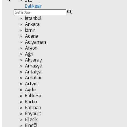
31.9
°
Balıkesir
İstanbul
Ankara
İzmir
Adana
Adıyaman
Afyon
Ağrı
Aksaray
Amasya
Antalya
Ardahan
Artvin
Aydın
Balıkesir
Bartın
Batman
Bayburt
Bilecik
Bingöl