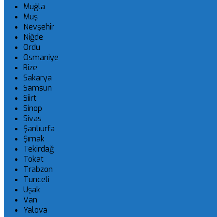
Muğla
Muş
Nevşehir
Niğde
Ordu
Osmaniye
Rize
Sakarya
Samsun
Siirt
Sinop
Sivas
Şanlıurfa
Şırnak
Tekirdağ
Tokat
Trabzon
Tunceli
Uşak
Van
Yalova