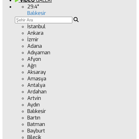
VİDEO
GALERİ
29.4
°
Balıkesir
İstanbul
Ankara
İzmir
Adana
Adıyaman
Afyon
Ağrı
Aksaray
Amasya
Antalya
Ardahan
Artvin
Aydın
Balıkesir
Bartın
Batman
Bayburt
Bilecik