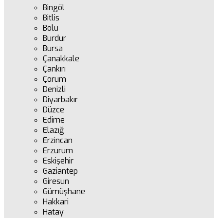
Bingöl
Bitlis
Bolu
Burdur
Bursa
Çanakkale
Çankırı
Çorum
Denizli
Diyarbakır
Düzce
Edirne
Elazığ
Erzincan
Erzurum
Eskişehir
Gaziantep
Giresun
Gümüşhane
Hakkari
Hatay