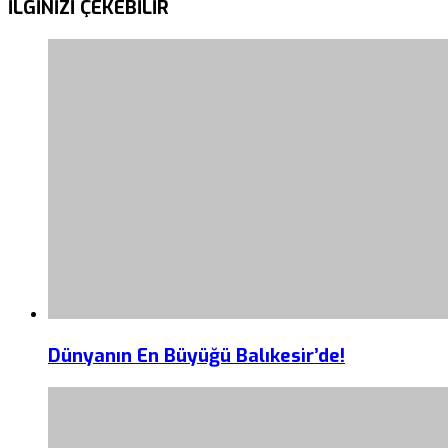
İLGİNİZİ
ÇEKEBİLİR
Dünyanın En Büyüğü Balıkesir’de!