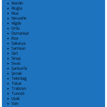
Mardin
Muğla
Muş
Nevşehir
Niğde
Ordu
Osmaniye
Rize
Sakarya
Samsun
Siirt
Sinop
Sivas
Şanlıurfa
Şırnak
Tekirdağ
Tokat
Trabzon
Tunceli
Uşak
Van