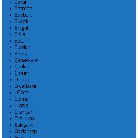
Bartın
Batman
Bayburt
Bilecik
Bingöl
Bitlis
Bolu
Burdur
Bursa
Çanakkale
Çankırı
Çorum
Denizli
Diyarbakır
Düzce
Edirne
Elazığ
Erzincan
Erzurum
Eskişehir
Gaziantep
Giresun