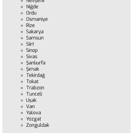
Nevşehir
Niğde
Ordu
Osmaniye
Rize
Sakarya
Samsun
Siirt
Sinop
Sivas
Şanlıurfa
Şırnak
Tekirdağ
Tokat
Trabzon
Tunceli
Uşak
Van
Yalova
Yozgat
Zonguldak