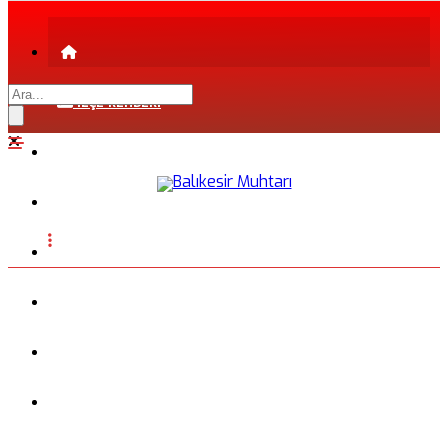
İLÇE REHBERİ
ŞEHİR REHBERİ
FİRMA REHBERİ
INSTAGRAM
BLOG
FOTOĞRAFLAR
VİDEO