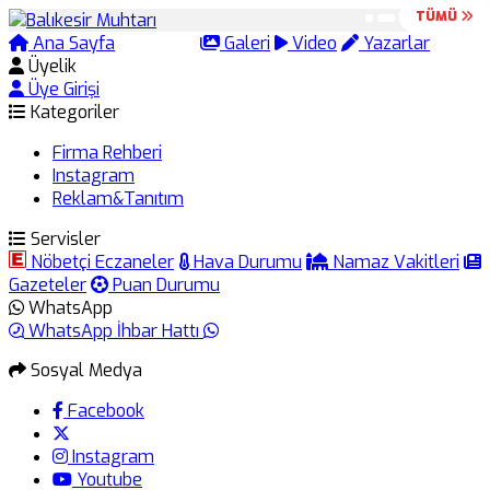
TÜMÜ
TÜMÜ
Ana Sayfa
Arama
Galeri
Video
Yazarlar
Üyelik
Üye Girişi
Kategoriler
Firma Rehberi
Instagram
Reklam&Tanıtım
Servisler
Nöbetçi Eczaneler
Hava Durumu
Namaz Vakitleri
Gazeteler
Puan Durumu
WhatsApp
WhatsApp İhbar Hattı
Sosyal Medya
Facebook
Instagram
Youtube