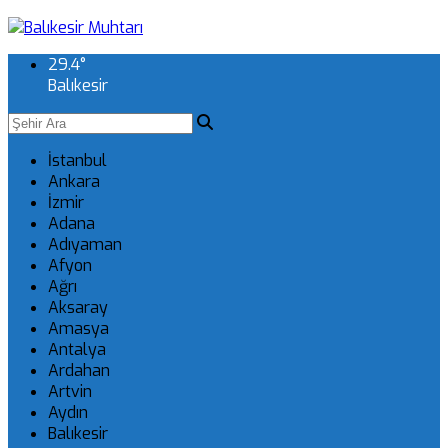
29.4
°
Balıkesir
İstanbul
Ankara
İzmir
Adana
Adıyaman
Afyon
Ağrı
Aksaray
Amasya
Antalya
Ardahan
Artvin
Aydın
Balıkesir