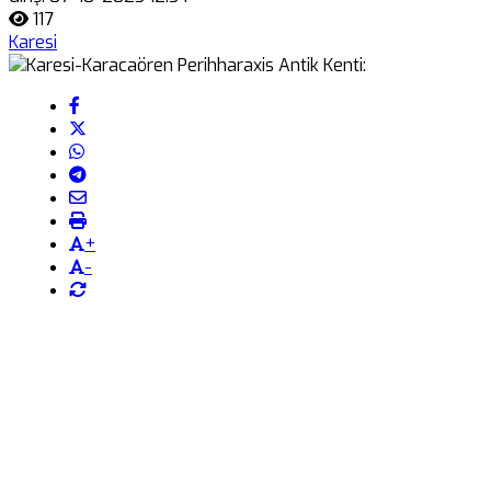
117
Karesi
+
-