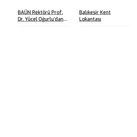
BAÜN Rektörü Prof.
Balıkesir Kent
Dr. Yücel Oğurlu’dan
Lokantası
Üniversite
Öğrencilerine 10
Tavsiye