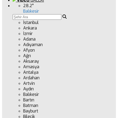
VİDEO
GALERİ
28.2
°
Balıkesir
İstanbul
Ankara
İzmir
Adana
Adıyaman
Afyon
Ağrı
Aksaray
Amasya
Antalya
Ardahan
Artvin
Aydın
Balıkesir
Bartın
Batman
Bayburt
Bilecik