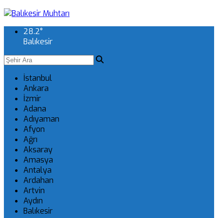
28.2
°
Balıkesir
İstanbul
Ankara
İzmir
Adana
Adıyaman
Afyon
Ağrı
Aksaray
Amasya
Antalya
Ardahan
Artvin
Aydın
Balıkesir