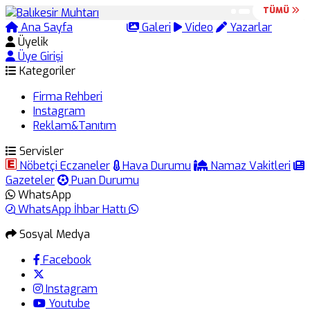
TÜMÜ
TÜMÜ
Ana Sayfa
Arama
Galeri
Video
Yazarlar
Üyelik
Üye Girişi
Kategoriler
Firma Rehberi
Instagram
Reklam&Tanıtım
Servisler
Nöbetçi Eczaneler
Hava Durumu
Namaz Vakitleri
Gazeteler
Puan Durumu
WhatsApp
WhatsApp İhbar Hattı
Sosyal Medya
Facebook
Instagram
Youtube