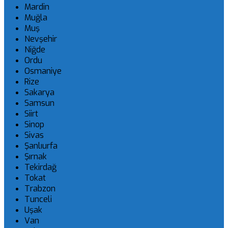
Mardin
Muğla
Muş
Nevşehir
Niğde
Ordu
Osmaniye
Rize
Sakarya
Samsun
Siirt
Sinop
Sivas
Şanlıurfa
Şırnak
Tekirdağ
Tokat
Trabzon
Tunceli
Uşak
Van