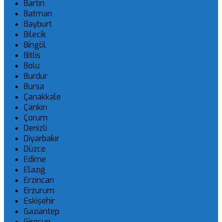
Bartın
Batman
Bayburt
Bilecik
Bingöl
Bitlis
Bolu
Burdur
Bursa
Çanakkale
Çankırı
Çorum
Denizli
Diyarbakır
Düzce
Edirne
Elazığ
Erzincan
Erzurum
Eskişehir
Gaziantep
Giresun