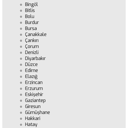
Bingöl
Bitlis
Bolu
Burdur
Bursa
Çanakkale
Çankırı
Çorum
Denizli
Diyarbakır
Düzce
Edirne
Elazığ
Erzincan
Erzurum
Eskişehir
Gaziantep
Giresun
Gümüşhane
Hakkari
Hatay