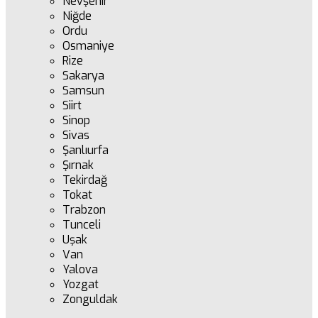
Nevşehir
Niğde
Ordu
Osmaniye
Rize
Sakarya
Samsun
Siirt
Sinop
Sivas
Şanlıurfa
Şırnak
Tekirdağ
Tokat
Trabzon
Tunceli
Uşak
Van
Yalova
Yozgat
Zonguldak