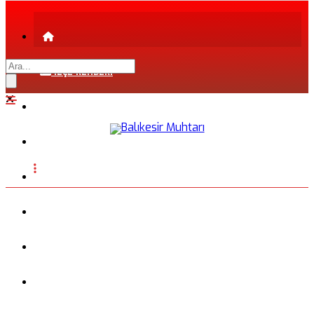
İLÇE REHBERİ
ŞEHİR REHBERİ
FİRMA REHBERİ
INSTAGRAM
BLOG
FOTOĞRAFLAR
VİDEO