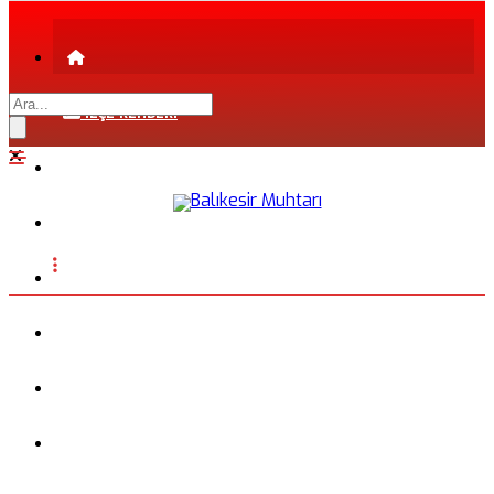
İLÇE REHBERİ
ŞEHİR REHBERİ
FİRMA REHBERİ
INSTAGRAM
BLOG
FOTOĞRAFLAR
VİDEO