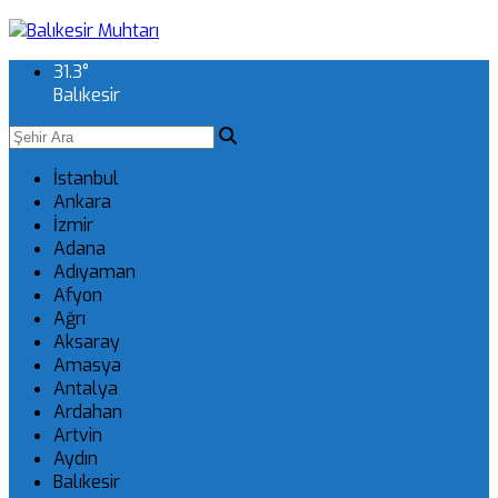
31.3
°
Balıkesir
İstanbul
Ankara
İzmir
Adana
Adıyaman
Afyon
Ağrı
Aksaray
Amasya
Antalya
Ardahan
Artvin
Aydın
Balıkesir