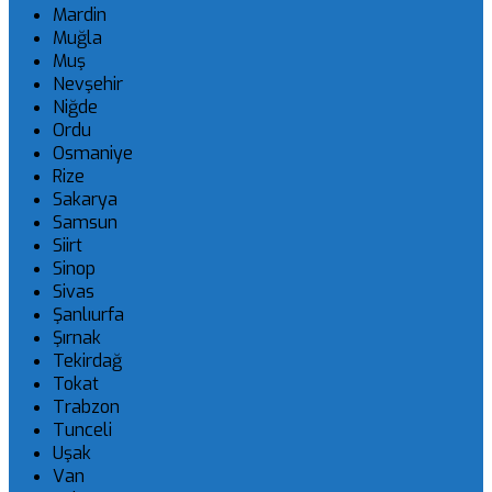
Mardin
Muğla
Muş
Nevşehir
Niğde
Ordu
Osmaniye
Rize
Sakarya
Samsun
Siirt
Sinop
Sivas
Şanlıurfa
Şırnak
Tekirdağ
Tokat
Trabzon
Tunceli
Uşak
Van