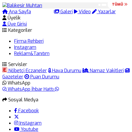
TÜMÜ
TÜMÜ
Ana Sayfa
Arama
Galeri
Video
Yazarlar
Üyelik
Üye Girişi
Kategoriler
Firma Rehberi
Instagram
Reklam&Tanıtım
Servisler
Nöbetçi Eczaneler
Hava Durumu
Namaz Vakitleri
Gazeteler
Puan Durumu
WhatsApp
WhatsApp İhbar Hattı
Sosyal Medya
Facebook
Instagram
Youtube