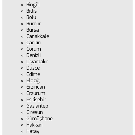
Bingöl
Bitlis
Bolu
Burdur
Bursa
Çanakkale
Çankırı
Çorum
Denizli
Diyarbakır
Düzce
Edirne
Elazığ
Erzincan
Erzurum
Eskişehir
Gaziantep
Giresun
Gümüşhane
Hakkari
Hatay