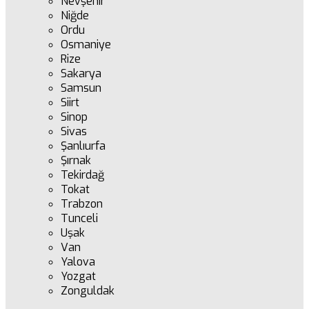
Nevşehir
Niğde
Ordu
Osmaniye
Rize
Sakarya
Samsun
Siirt
Sinop
Sivas
Şanlıurfa
Şırnak
Tekirdağ
Tokat
Trabzon
Tunceli
Uşak
Van
Yalova
Yozgat
Zonguldak