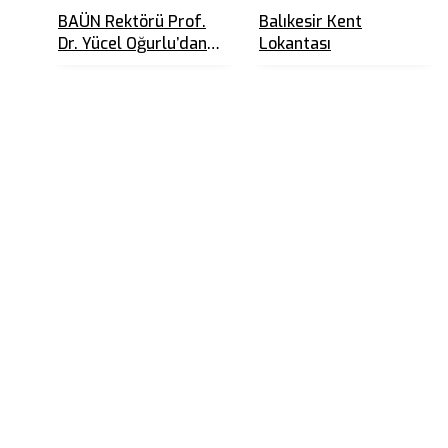
BAÜN Rektörü Prof.
Balıkesir Kent
Dr. Yücel Oğurlu’dan
Lokantası
Üniversite
Öğrencilerine 10
Tavsiye