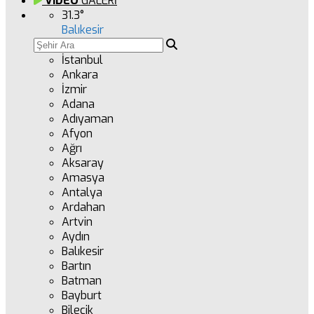
VİDEO
GALERİ
31.3
°
Balıkesir
İstanbul
Ankara
İzmir
Adana
Adıyaman
Afyon
Ağrı
Aksaray
Amasya
Antalya
Ardahan
Artvin
Aydın
Balıkesir
Bartın
Batman
Bayburt
Bilecik