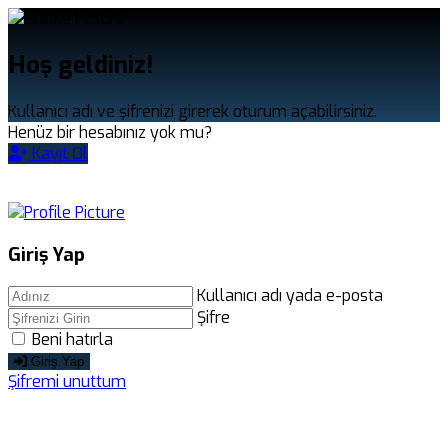
Hoş geldiniz!
Kullanıcı adı ve şifrenizi girerek oturum açabilirsiniz.
Henüz bir hesabınız yok mu?
Kayıt Ol
Giriş
Yap
Kullanıcı adı yada e-posta
Şifre
Beni hatırla
Giriş Yap
Şifremi unuttum