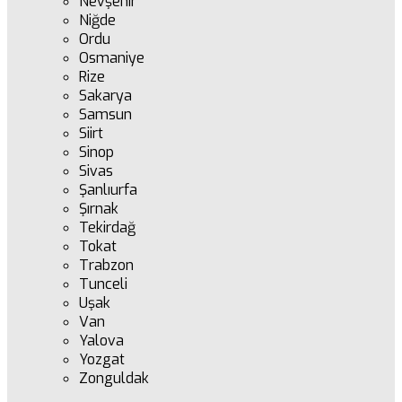
Nevşehir
Niğde
Ordu
Osmaniye
Rize
Sakarya
Samsun
Siirt
Sinop
Sivas
Şanlıurfa
Şırnak
Tekirdağ
Tokat
Trabzon
Tunceli
Uşak
Van
Yalova
Yozgat
Zonguldak