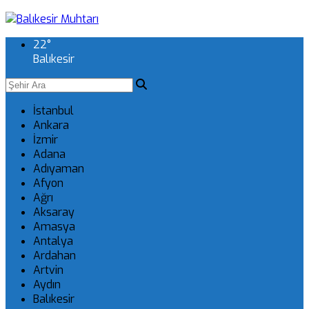
22
°
Balıkesir
İstanbul
Ankara
İzmir
Adana
Adıyaman
Afyon
Ağrı
Aksaray
Amasya
Antalya
Ardahan
Artvin
Aydın
Balıkesir