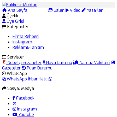
Ana Sayfa
Arama
Galeri
Video
Yazarlar
Üyelik
Üye Girişi
Kategoriler
Firma Rehberi
Instagram
Reklam&Tanıtım
Servisler
Nöbetçi Eczaneler
Hava Durumu
Namaz Vakitleri
Gazeteler
Puan Durumu
WhatsApp
WhatsApp İhbar Hattı
Sosyal Medya
Facebook
Instagram
Youtube