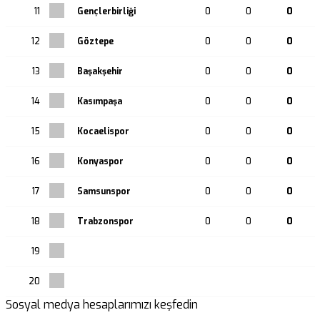
11
Gençlerbirliği
0
0
0
12
Göztepe
0
0
0
13
Başakşehir
0
0
0
14
Kasımpaşa
0
0
0
15
Kocaelispor
0
0
0
16
Konyaspor
0
0
0
17
Samsunspor
0
0
0
18
Trabzonspor
0
0
0
19
20
Sosyal medya hesaplarımızı keşfedin