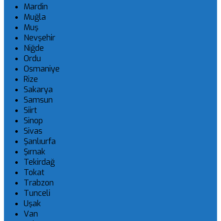
Mardin
Muğla
Muş
Nevşehir
Niğde
Ordu
Osmaniye
Rize
Sakarya
Samsun
Siirt
Sinop
Sivas
Şanlıurfa
Şırnak
Tekirdağ
Tokat
Trabzon
Tunceli
Uşak
Van