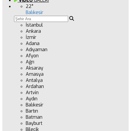
VİDEO
GALERİ
22
°
Balıkesir
İstanbul
Ankara
İzmir
Adana
Adıyaman
Afyon
Ağrı
Aksaray
Amasya
Antalya
Ardahan
Artvin
Aydın
Balıkesir
Bartın
Batman
Bayburt
Bilecik