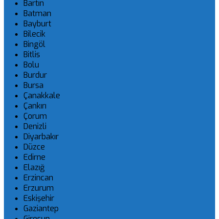
Bartın
Batman
Bayburt
Bilecik
Bingöl
Bitlis
Bolu
Burdur
Bursa
Çanakkale
Çankırı
Çorum
Denizli
Diyarbakır
Düzce
Edirne
Elazığ
Erzincan
Erzurum
Eskişehir
Gaziantep
Giresun