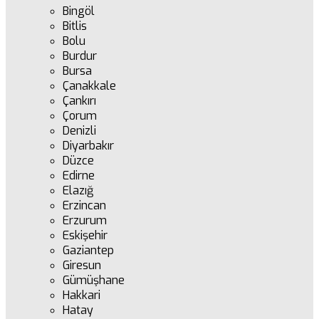
Bingöl
Bitlis
Bolu
Burdur
Bursa
Çanakkale
Çankırı
Çorum
Denizli
Diyarbakır
Düzce
Edirne
Elazığ
Erzincan
Erzurum
Eskişehir
Gaziantep
Giresun
Gümüşhane
Hakkari
Hatay