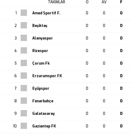
REKLAM
TAKIMLAR
O
AV
P
1
Amed Sportif F.
0
0
0
2
Beşiktaş
0
0
0
3
Alanyaspor
0
0
0
4
Rizespor
0
0
0
5
Çorum Fk
0
0
0
6
Erzurumspor FK
0
0
0
7
Eyüpspor
0
0
0
8
Fenarbahçe
0
0
0
9
Galatasaray
0
0
0
10
Gaziantep FK
0
0
0