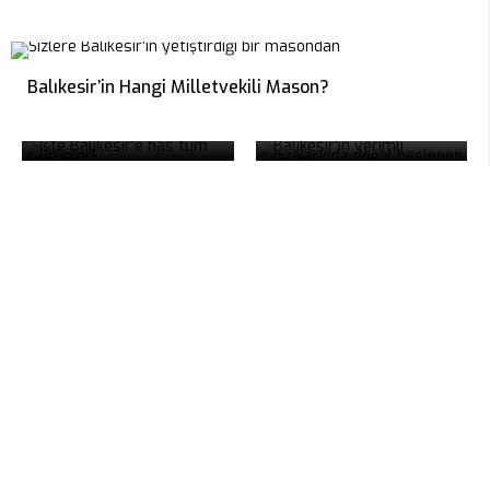
Balıkesir’in Coğrafi
Balıkesir’in Hangi Milletvekili Mason?
İşaretli Ürünleri
Balıkesir’in 50 Çeşit
Nelerdir?
Peyniri