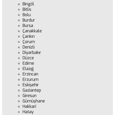
Bingöl
Bitlis
Bolu
Burdur
Bursa
Çanakkale
Çankırı
Çorum
Denizli
Diyarbakır
Düzce
Edirne
Elazığ
Erzincan
Erzurum
Eskişehir
Gaziantep
Giresun
Gümüşhane
Hakkari
Hatay