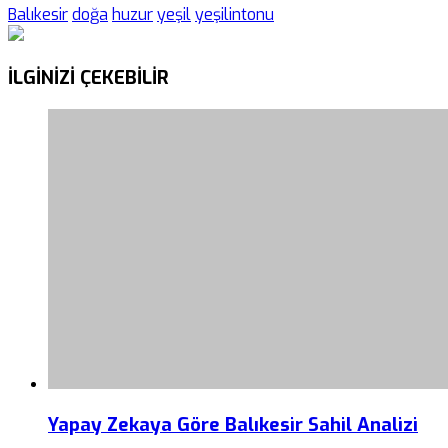
Balıkesir
doğa
huzur
yeşil
yeşilintonu
İLGİNİZİ
ÇEKEBİLİR
Yapay Zekaya Göre Balıkesir Sahil Analizi