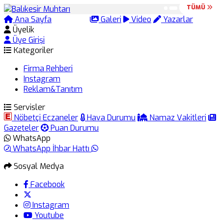
TÜMÜ
TÜMÜ
Ana Sayfa
Arama
Galeri
Video
Yazarlar
Üyelik
Üye Girişi
Kategoriler
Firma Rehberi
Instagram
Reklam&Tanıtım
Servisler
Nöbetçi Eczaneler
Hava Durumu
Namaz Vakitleri
Gazeteler
Puan Durumu
WhatsApp
WhatsApp İhbar Hattı
Sosyal Medya
Facebook
Instagram
Youtube