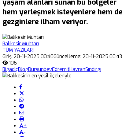
yaşam alanları sunan bu bölgeler
hem yerleşmek isteyenlere hem de
gezginlere ilham veriyor.
Balıkesir Muhtarı
TÜM YAZILARI
Giriş: 20-11-2025 00:40
Güncelleme: 20-11-2025 00:43
106
Bigadiç
Blog
Dursunbey
Edremit
Havran
Sındırgı
+
-