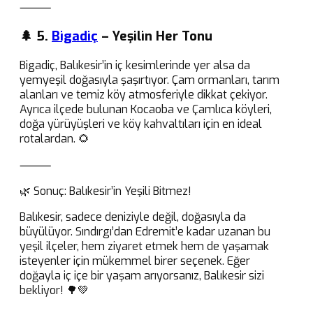
⸻
🌲 5.
Bigadiç
– Yeşilin Her Tonu
Bigadiç, Balıkesir’in iç kesimlerinde yer alsa da
yemyeşil doğasıyla şaşırtıyor. Çam ormanları, tarım
alanları ve temiz köy atmosferiyle dikkat çekiyor.
Ayrıca ilçede bulunan Kocaoba ve Çamlıca köyleri,
doğa yürüyüşleri ve köy kahvaltıları için en ideal
rotalardan. 🌻
⸻
🌿 Sonuç: Balıkesir’in Yeşili Bitmez!
Balıkesir, sadece deniziyle değil, doğasıyla da
büyülüyor. Sındırgı’dan Edremit’e kadar uzanan bu
yeşil ilçeler, hem ziyaret etmek hem de yaşamak
isteyenler için mükemmel birer seçenek. Eğer
doğayla iç içe bir yaşam arıyorsanız, Balıkesir sizi
bekliyor! 🌳💚