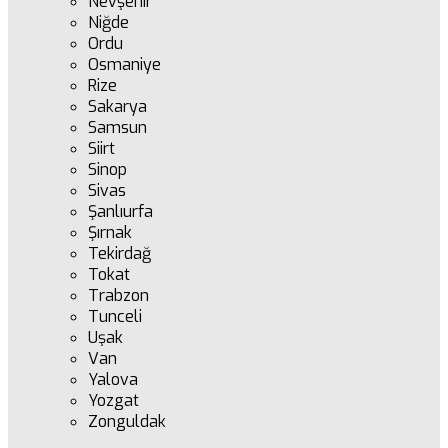
Nevşehir
Niğde
Ordu
Osmaniye
Rize
Sakarya
Samsun
Siirt
Sinop
Sivas
Şanlıurfa
Şırnak
Tekirdağ
Tokat
Trabzon
Tunceli
Uşak
Van
Yalova
Yozgat
Zonguldak