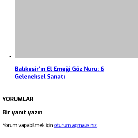
Balıkesir’in El Emeği Göz Nuru: 6
Geleneksel Sanatı
YORUMLAR
Bir yanıt yazın
Yorum yapabilmek için
oturum açmalısınız
.