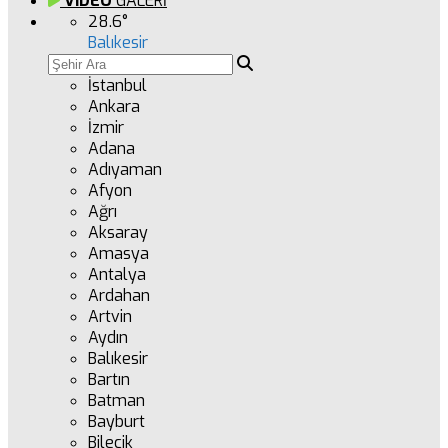
VİDEO
GALERİ
28.6
°
Balıkesir
İstanbul
Ankara
İzmir
Adana
Adıyaman
Afyon
Ağrı
Aksaray
Amasya
Antalya
Ardahan
Artvin
Aydın
Balıkesir
Bartın
Batman
Bayburt
Bilecik