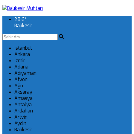
28.6
°
Balıkesir
İstanbul
Ankara
İzmir
Adana
Adıyaman
Afyon
Ağrı
Aksaray
Amasya
Antalya
Ardahan
Artvin
Aydın
Balıkesir