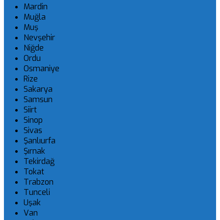
Mardin
Muğla
Muş
Nevşehir
Niğde
Ordu
Osmaniye
Rize
Sakarya
Samsun
Siirt
Sinop
Sivas
Şanlıurfa
Şırnak
Tekirdağ
Tokat
Trabzon
Tunceli
Uşak
Van