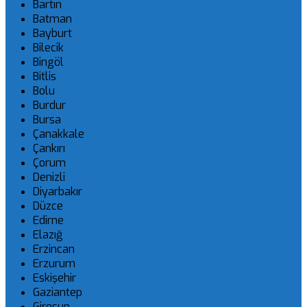
Bartın
Batman
Bayburt
Bilecik
Bingöl
Bitlis
Bolu
Burdur
Bursa
Çanakkale
Çankırı
Çorum
Denizli
Diyarbakır
Düzce
Edirne
Elazığ
Erzincan
Erzurum
Eskişehir
Gaziantep
Giresun