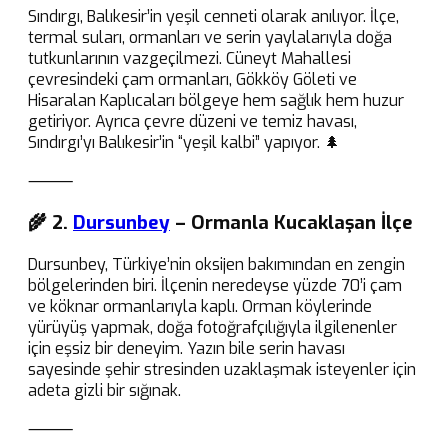
Sındırgı, Balıkesir’in yeşil cenneti olarak anılıyor. İlçe,
termal suları, ormanları ve serin yaylalarıyla doğa
tutkunlarının vazgeçilmezi. Cüneyt Mahallesi
çevresindeki çam ormanları, Gökköy Göleti ve
Hisaralan Kaplıcaları bölgeye hem sağlık hem huzur
getiriyor. Ayrıca çevre düzeni ve temiz havası,
Sındırgı’yı Balıkesir’in “yeşil kalbi” yapıyor. 🌲
⸻
🌾 2.
Dursunbey
– Ormanla Kucaklaşan İlçe
Dursunbey, Türkiye’nin oksijen bakımından en zengin
bölgelerinden biri. İlçenin neredeyse yüzde 70’i çam
ve köknar ormanlarıyla kaplı. Orman köylerinde
yürüyüş yapmak, doğa fotoğrafçılığıyla ilgilenenler
için eşsiz bir deneyim. Yazın bile serin havası
sayesinde şehir stresinden uzaklaşmak isteyenler için
adeta gizli bir sığınak.
⸻