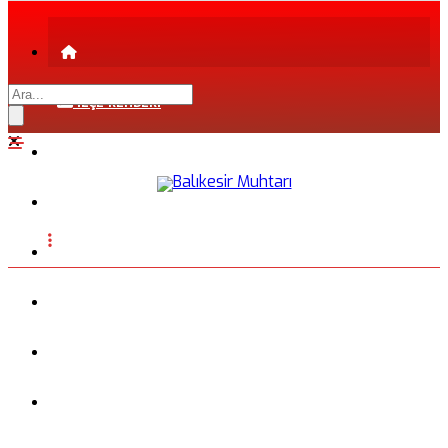
İLÇE REHBERİ
ŞEHİR REHBERİ
FİRMA REHBERİ
INSTAGRAM
BLOG
FOTOĞRAFLAR
VİDEO