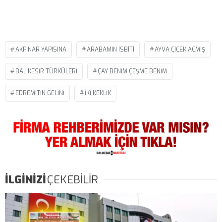
AKPINAR YAPISINA
ARABAMIN İSBITI
AYVA ÇIÇEK AÇMIŞ
BALIKESIR TÜRKÜLERI
ÇAY BENIM ÇEŞME BENIM
EDREMITIN GELINI
İKI KEKLIK
İLGİNİZİ
ÇEKEBİLİR