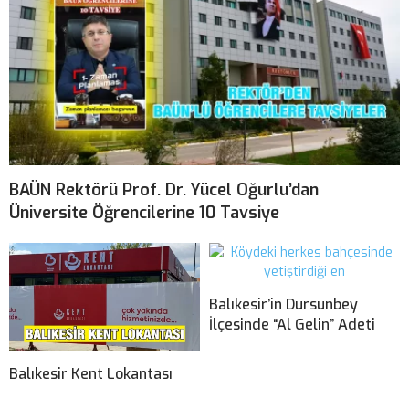
BAÜN Rektörü Prof. Dr. Yücel Oğurlu’dan
Üniversite Öğrencilerine 10 Tavsiye
Balıkesir’in Dursunbey
İlçesinde “Al Gelin” Adeti
Balıkesir Kent Lokantası