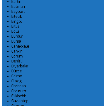
Bartın
Batman
Bayburt
Bilecik
Bingöl
Bitlis
Bolu
Burdur
Bursa
Çanakkale
Çankırı
Çorum
Denizli
Diyarbakır
Düzce
Edirne
Elazığ
Erzincan
Erzurum
Eskişehir
Gaziantep
Giresun