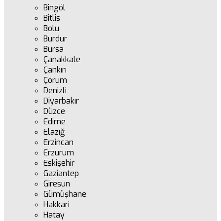
Bingöl
Bitlis
Bolu
Burdur
Bursa
Çanakkale
Çankırı
Çorum
Denizli
Diyarbakır
Düzce
Edirne
Elazığ
Erzincan
Erzurum
Eskişehir
Gaziantep
Giresun
Gümüşhane
Hakkari
Hatay