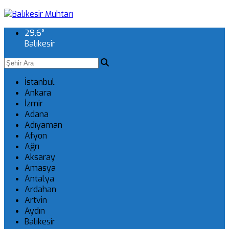
29.6
°
Balıkesir
İstanbul
Ankara
İzmir
Adana
Adıyaman
Afyon
Ağrı
Aksaray
Amasya
Antalya
Ardahan
Artvin
Aydın
Balıkesir