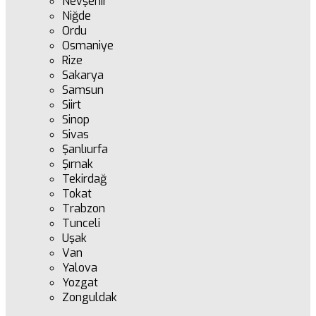
Nevşehir
Niğde
Ordu
Osmaniye
Rize
Sakarya
Samsun
Siirt
Sinop
Sivas
Şanlıurfa
Şırnak
Tekirdağ
Tokat
Trabzon
Tunceli
Uşak
Van
Yalova
Yozgat
Zonguldak