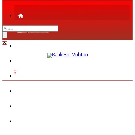
İLÇE REHBERİ
ŞEHİR REHBERİ
FİRMA REHBERİ
INSTAGRAM
BLOG
FOTOĞRAFLAR
VİDEO