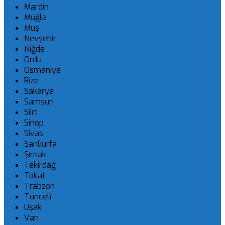
Mardin
Muğla
Muş
Nevşehir
Niğde
Ordu
Osmaniye
Rize
Sakarya
Samsun
Siirt
Sinop
Sivas
Şanlıurfa
Şırnak
Tekirdağ
Tokat
Trabzon
Tunceli
Uşak
Van