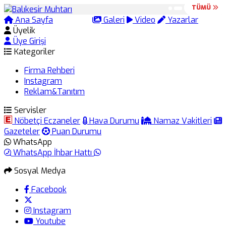
TÜMÜ
TÜMÜ
Ana Sayfa
Arama
Galeri
Video
Yazarlar
Üyelik
Üye Girişi
Kategoriler
Firma Rehberi
Instagram
Reklam&Tanıtım
Servisler
Nöbetçi Eczaneler
Hava Durumu
Namaz Vakitleri
Gazeteler
Puan Durumu
WhatsApp
WhatsApp İhbar Hattı
Sosyal Medya
Facebook
Instagram
Youtube