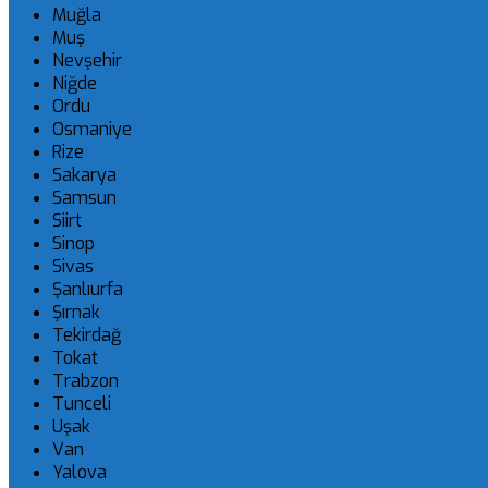
Muğla
Muş
Nevşehir
Niğde
Ordu
Osmaniye
Rize
Sakarya
Samsun
Siirt
Sinop
Sivas
Şanlıurfa
Şırnak
Tekirdağ
Tokat
Trabzon
Tunceli
Uşak
Van
Yalova