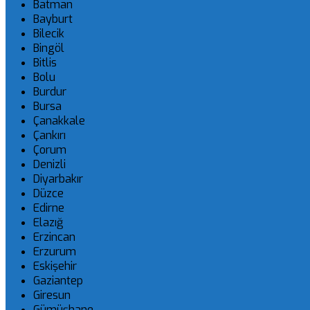
Batman
Bayburt
Bilecik
Bingöl
Bitlis
Bolu
Burdur
Bursa
Çanakkale
Çankırı
Çorum
Denizli
Diyarbakır
Düzce
Edirne
Elazığ
Erzincan
Erzurum
Eskişehir
Gaziantep
Giresun
Gümüşhane