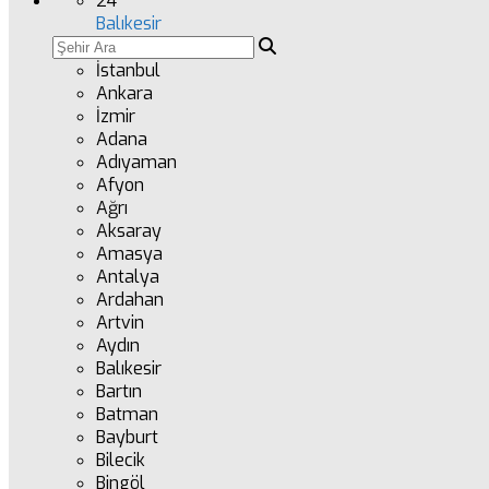
24
°
Balıkesir
İstanbul
Ankara
İzmir
Adana
Adıyaman
Afyon
Ağrı
Aksaray
Amasya
Antalya
Ardahan
Artvin
Aydın
Balıkesir
Bartın
Batman
Bayburt
Bilecik
Bingöl