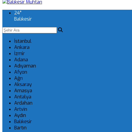
24
°
Balıkesir
İstanbul
Ankara
İzmir
Adana
Adıyaman
Afyon
Ağrı
Aksaray
Amasya
Antalya
Ardahan
Artvin
Aydın
Balıkesir
Bartın