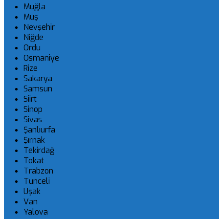
Muğla
Muş
Nevşehir
Niğde
Ordu
Osmaniye
Rize
Sakarya
Samsun
Siirt
Sinop
Sivas
Şanlıurfa
Şırnak
Tekirdağ
Tokat
Trabzon
Tunceli
Uşak
Van
Yalova