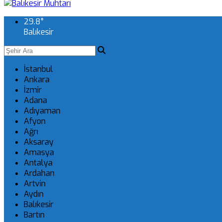
29.8
°
Balıkesir
İstanbul
Ankara
İzmir
Adana
Adıyaman
Afyon
Ağrı
Aksaray
Amasya
Antalya
Ardahan
Artvin
Aydın
Balıkesir
Bartın