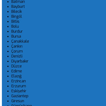
Batman
Bayburt
Bilecik
Bingöl
Bitlis
Bolu
Burdur
Bursa
Çanakkale
Çankırı
Çorum
Denizli
Diyarbakır
Düzce
Edirne
Elazığ
Erzincan
Erzurum
Eskişehir
Gaziantep
Giresun
Gümüşhane