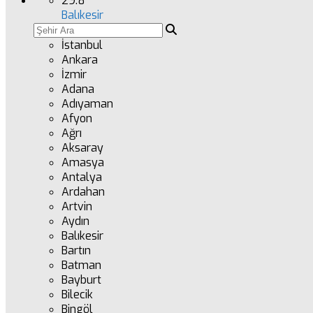
29.8
°
Balıkesir
İstanbul
Ankara
İzmir
Adana
Adıyaman
Afyon
Ağrı
Aksaray
Amasya
Antalya
Ardahan
Artvin
Aydın
Balıkesir
Bartın
Batman
Bayburt
Bilecik
Bingöl