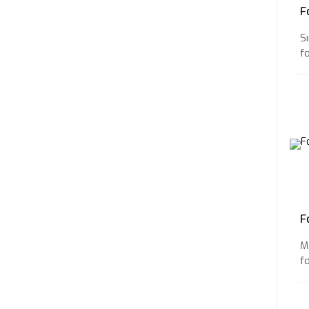
F
Sı
f
F
M
f