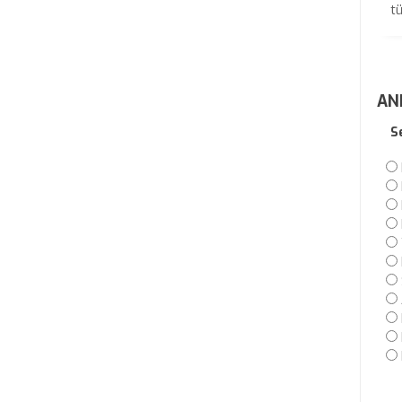
tü
AN
S