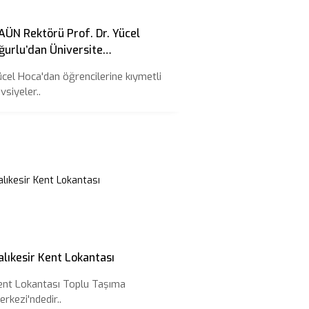
AÜN Rektörü Prof. Dr. Yücel
ğurlu’dan Üniversite
ğrencilerine 10 Tavsiye
ücel Hoca'dan öğrencilerine kıymetli
vsiyeler..
alıkesir Kent Lokantası
ent Lokantası Toplu Taşıma
erkezi'ndedir..