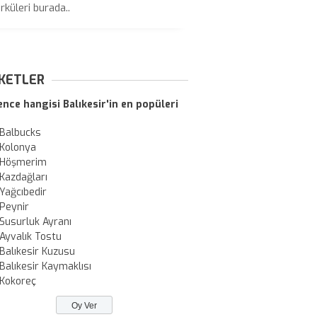
rküleri burada..
KETLER
ence hangisi Balıkesir'in en popüleri
Balbucks
Kolonya
Höşmerim
Kazdağları
Yağcıbedir
Peynir
Susurluk Ayranı
Ayvalık Tostu
Balıkesir Kuzusu
Balıkesir Kaymaklısı
Kokoreç