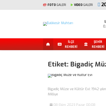
2
FOTO
GALERİ
VİDEO
GALERİ
0
İLÇE
ŞEHİR
REHBERİ
REHBERİ
Etiket:
Bigadiç Müz
Bigadiç Müze ve Kültür Evi: 1942 yılı
Milliye
08 Ekim 2023 Pazar 00:08