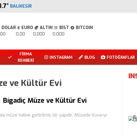
0.7
°
BALIKESIR
DOLAR
EURO
ALTIN
BİST
BITCOIN
,00
0,00
0,000
0,000
FİRMA
INSTAGRAM
BLOG
FOTOĞRAFLAR
REHBERİ
I
e ve Kültür Evi
Bigadiç Müze ve Kültür Evi
nda müze haline getirilmiş bir yapıdır. Müzede Kuva-yı