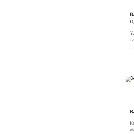
B
O
Ö
Y
ta
B
K
M