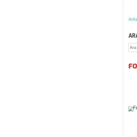
Anke
AR
Ara
FO