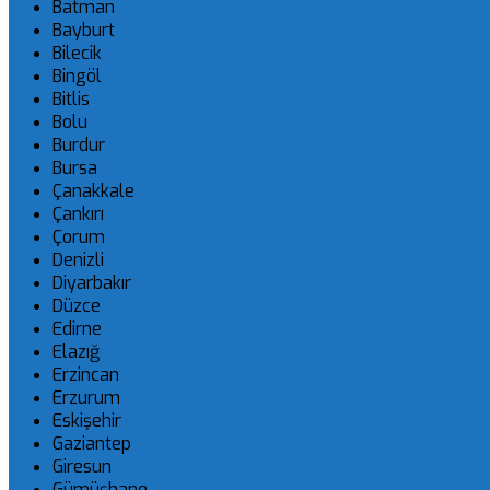
Batman
Bayburt
Bilecik
Bingöl
Bitlis
Bolu
Burdur
Bursa
Çanakkale
Çankırı
Çorum
Denizli
Diyarbakır
Düzce
Edirne
Elazığ
Erzincan
Erzurum
Eskişehir
Gaziantep
Giresun
Gümüşhane