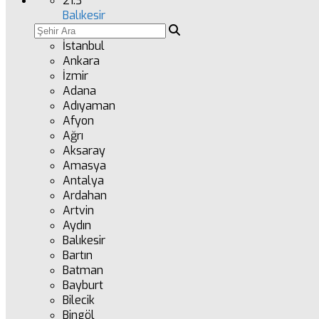
21.3
°
Balıkesir
İstanbul
Ankara
İzmir
Adana
Adıyaman
Afyon
Ağrı
Aksaray
Amasya
Antalya
Ardahan
Artvin
Aydın
Balıkesir
Bartın
Batman
Bayburt
Bilecik
Bingöl