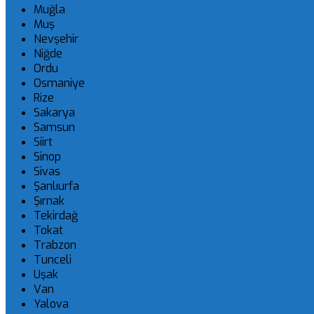
Muğla
Muş
Nevşehir
Niğde
Ordu
Osmaniye
Rize
Sakarya
Samsun
Siirt
Sinop
Sivas
Şanlıurfa
Şırnak
Tekirdağ
Tokat
Trabzon
Tunceli
Uşak
Van
Yalova