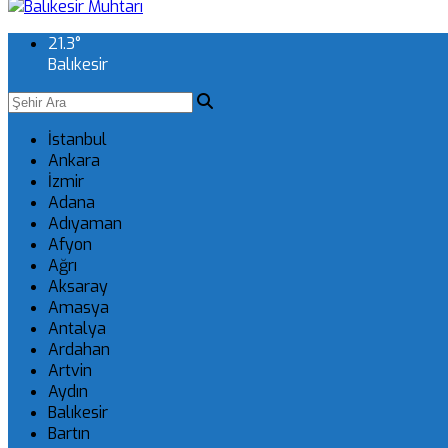
21.3
°
Balıkesir
İstanbul
Ankara
İzmir
Adana
Adıyaman
Afyon
Ağrı
Aksaray
Amasya
Antalya
Ardahan
Artvin
Aydın
Balıkesir
Bartın