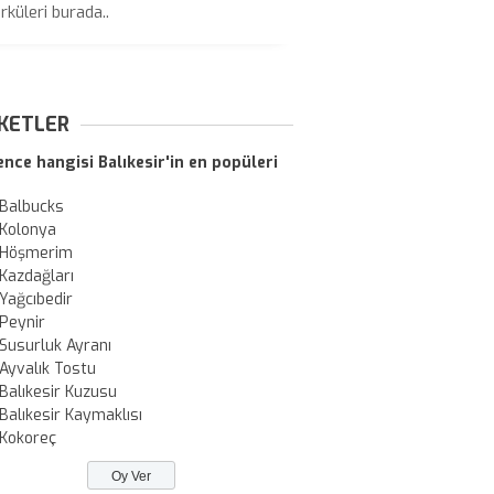
rküleri burada..
KETLER
ence hangisi Balıkesir'in en popüleri
Balbucks
Kolonya
Höşmerim
Kazdağları
Yağcıbedir
Peynir
Susurluk Ayranı
Ayvalık Tostu
Balıkesir Kuzusu
Balıkesir Kaymaklısı
Kokoreç