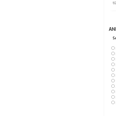
tü
AN
S