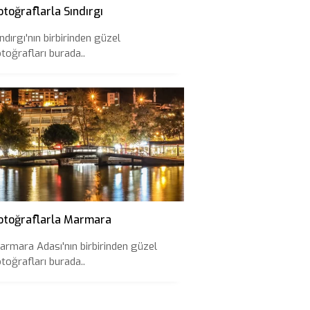
otoğraflarla Sındırgı
ndırgı'nın birbirinden güzel
otoğrafları burada..
otoğraflarla Marmara
armara Adası'nın birbirinden güzel
otoğrafları burada..