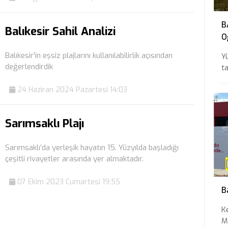
B
Balıkesir Sahil Analizi
O
Ö
Balıkesir'in eşsiz plajlarını kullanılabilirlik açısından
Y
değerlendirdik
ta
24 Haziran 2024 Pazartesi 14:03
Sarımsaklı Plajı
Sarımsaklı’da yerleşik hayatın 15. Yüzyılda başladığı
çeşitli rivayetler arasında yer almaktadır.
07 Ekim 2023 Cumartesi 19:55
B
K
M