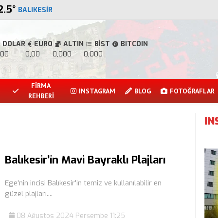
2.5
°
BALIKESIR
DOLAR
EURO
ALTIN
BİST
BITCOIN
,00
0,00
0,000
0,000
FİRMA
INSTAGRAM
BLOG
FOTOĞRAFLAR
REHBERİ
I
Balıkesir’in Mavi Bayraklı Plajları
Ege'nin incisi Balıkesir'in temiz ve kullanılabilir en
güzel plajları....
08 Ağustos 2024 Perşembe 11:25