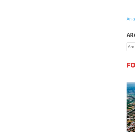
Anke
AR
Ara
FO