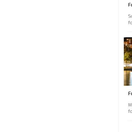
F
Sı
f
F
M
f