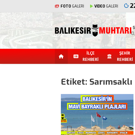
2
FOTO
GALERİ
VİDEO
GALERİ
0
İLÇE
ŞEHİR
REHBERİ
REHBERİ
Etiket:
Sarımsaklı