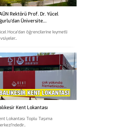
AÜN Rektörü Prof. Dr. Yücel
ğurlu’dan Üniversite
ğrencilerine 10 Tavsiye
ücel Hoca'dan öğrencilerine kıymetli
vsiyeler..
alıkesir Kent Lokantası
ent Lokantası Toplu Taşıma
erkezi'ndedir..