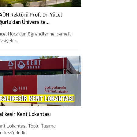
AÜN Rektörü Prof. Dr. Yücel
ğurlu’dan Üniversite
ğrencilerine 10 Tavsiye
ücel Hoca'dan öğrencilerine kıymetli
vsiyeler..
alıkesir Kent Lokantası
ent Lokantası Toplu Taşıma
erkezi'ndedir..