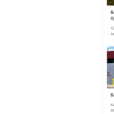
B
O
Ö
Y
ta
B
K
M