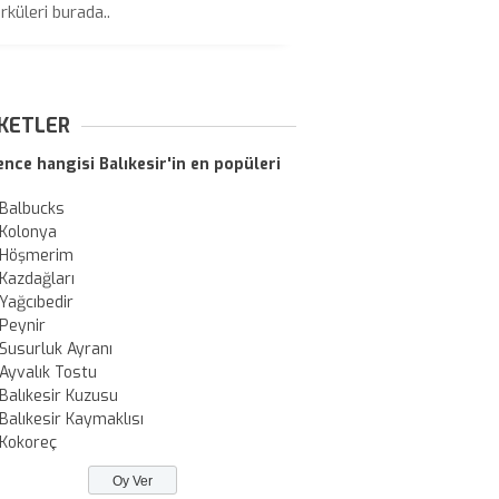
rküleri burada..
KETLER
ence hangisi Balıkesir'in en popüleri
Balbucks
Kolonya
Höşmerim
Kazdağları
Yağcıbedir
Peynir
Susurluk Ayranı
Ayvalık Tostu
Balıkesir Kuzusu
Balıkesir Kaymaklısı
Kokoreç