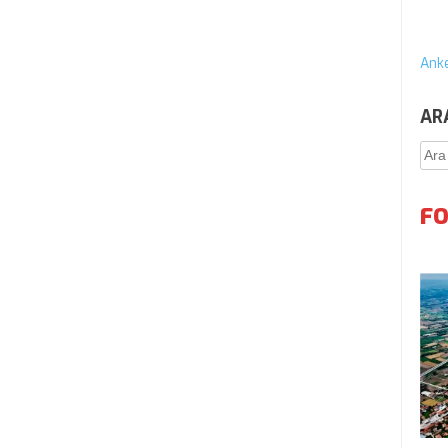
Anke
AR
Ara
FO