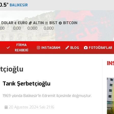
0.5
°
BALIKESIR
DOLAR
EURO
ALTIN
BİST
BITCOIN
,00
0,00
0,000
0,000
FİRMA
INSTAGRAM
BLOG
FOTOĞRAFLAR
REHBERİ
I
tçioğlu
Tarık Şerbetçioğlu
1969 yılında Balıkesir’in Edremit ilçesinde doğmuştur.
20 Ağustos 2024 Salı 21:16