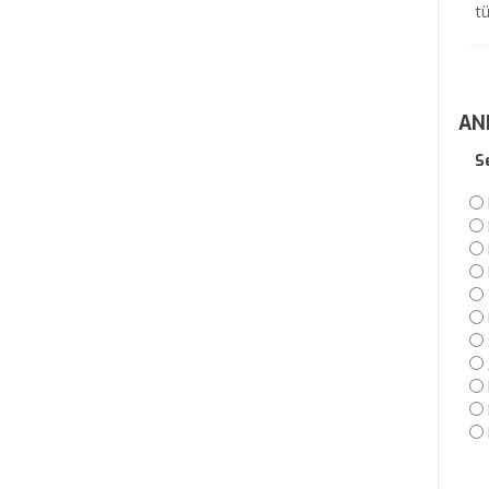
tü
AN
S