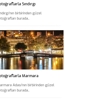
otoğraflarla Sındırgı
ndırgı'nın birbirinden güzel
otoğrafları burada..
otoğraflarla Marmara
armara Adası'nın birbirinden güzel
otoğrafları burada..