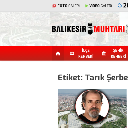
2
FOTO
GALERİ
VİDEO
GALERİ
0
İLÇE
ŞEHİR
REHBERİ
REHBERİ
Etiket:
Tarık Şerbe