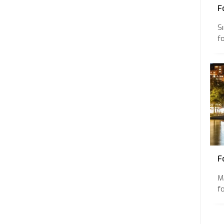
F
Sı
f
F
M
f