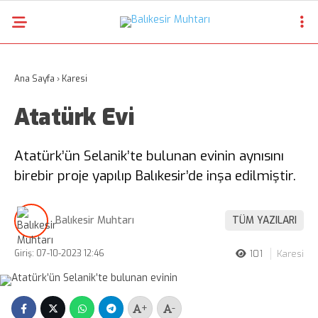
20.1
°
BALIKESIR
Ana Sayfa
›
Karesi
GALERİ
VİDEO
Atatürk Evi
İLÇE REHBERİ
ŞEHİR REHBERİ
Atatürk’ün Selanik’te bulunan evinin aynısını
birebir proje yapılıp Balıkesir’de inşa edilmiştir.
FİRMA REHBERİ
INSTAGRAM
Balıkesir Muhtarı
TÜM YAZILARI
BLOG
Giriş: 07-10-2023 12:46
101
Karesi
FOTOĞRAFLAR
VİDEO
+
-
REKLAM