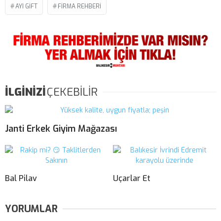
AYI GIFT
FIRMA REHBERI
İLGİNİZİ
ÇEKEBİLİR
Janti Erkek Giyim Mağazası
Bal Pilav
Uçarlar Et
YORUMLAR