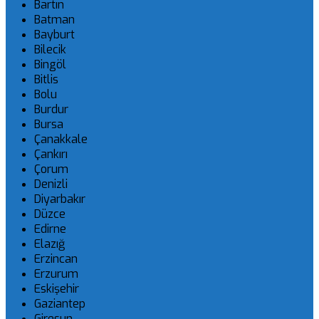
Bartın
Batman
Bayburt
Bilecik
Bingöl
Bitlis
Bolu
Burdur
Bursa
Çanakkale
Çankırı
Çorum
Denizli
Diyarbakır
Düzce
Edirne
Elazığ
Erzincan
Erzurum
Eskişehir
Gaziantep
Giresun