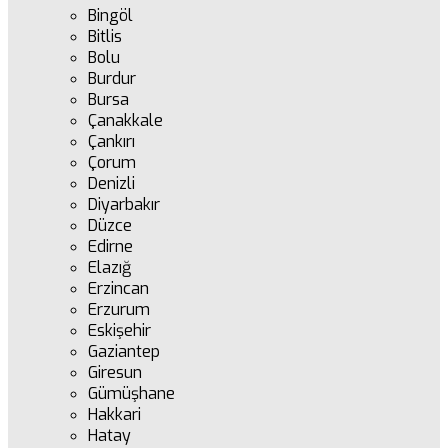
Bingöl
Bitlis
Bolu
Burdur
Bursa
Çanakkale
Çankırı
Çorum
Denizli
Diyarbakır
Düzce
Edirne
Elazığ
Erzincan
Erzurum
Eskişehir
Gaziantep
Giresun
Gümüşhane
Hakkari
Hatay