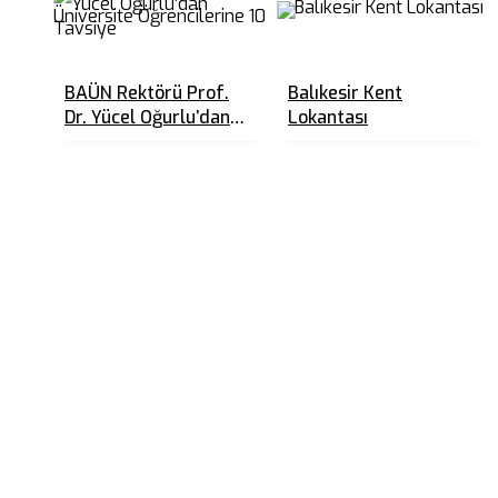
BAÜN Rektörü Prof.
Balıkesir Kent
Dr. Yücel Oğurlu’dan
Lokantası
Üniversite
Öğrencilerine 10
Tavsiye