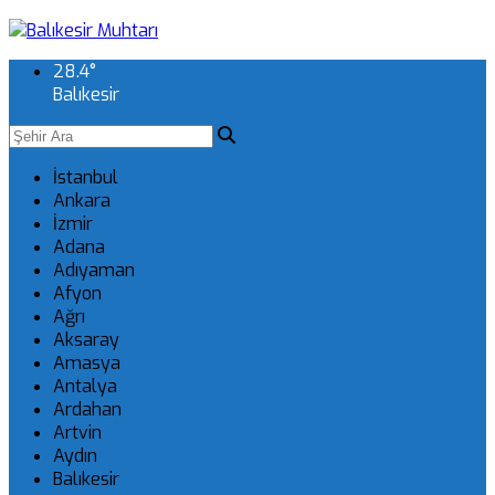
28.4
°
Balıkesir
İstanbul
Ankara
İzmir
Adana
Adıyaman
Afyon
Ağrı
Aksaray
Amasya
Antalya
Ardahan
Artvin
Aydın
Balıkesir