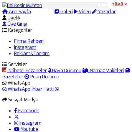
TÜMÜ
TÜMÜ
Ana Sayfa
Arama
Galeri
Video
Yazarlar
Üyelik
Üye Girişi
Kategoriler
Firma Rehberi
Instagram
Reklam&Tanıtım
Servisler
Nöbetçi Eczaneler
Hava Durumu
Namaz Vakitleri
Gazeteler
Puan Durumu
WhatsApp
WhatsApp İhbar Hattı
Sosyal Medya
Facebook
Instagram
Youtube