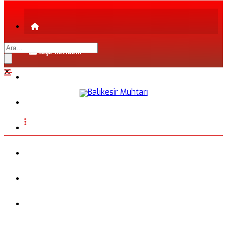
İLÇE REHBERİ
ŞEHİR REHBERİ
FİRMA REHBERİ
INSTAGRAM
BLOG
FOTOĞRAFLAR
VİDEO