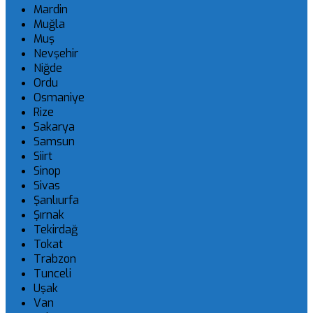
Mardin
Muğla
Muş
Nevşehir
Niğde
Ordu
Osmaniye
Rize
Sakarya
Samsun
Siirt
Sinop
Sivas
Şanlıurfa
Şırnak
Tekirdağ
Tokat
Trabzon
Tunceli
Uşak
Van