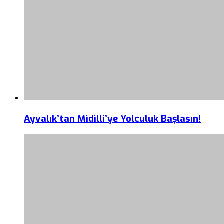
Ayvalık’tan Midilli’ye Yolculuk Başlasın!