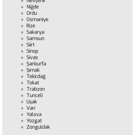
Nevşehir
Niğde
Ordu
Osmaniye
Rize
Sakarya
Samsun
Siirt
Sinop
Sivas
Şanlıurfa
Şırnak
Tekirdağ
Tokat
Trabzon
Tunceli
Uşak
Van
Yalova
Yozgat
Zonguldak