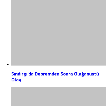
Sındırgı’da Depremden Sonra Olağanüstü
Olay