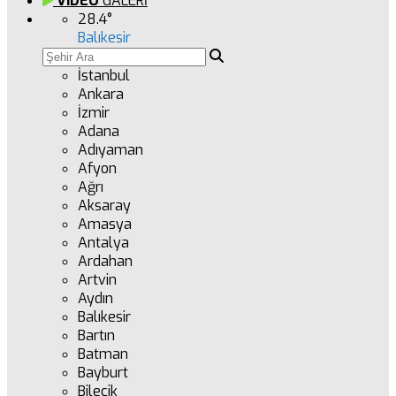
VİDEO
GALERİ
28.4
°
Balıkesir
İstanbul
Ankara
İzmir
Adana
Adıyaman
Afyon
Ağrı
Aksaray
Amasya
Antalya
Ardahan
Artvin
Aydın
Balıkesir
Bartın
Batman
Bayburt
Bilecik