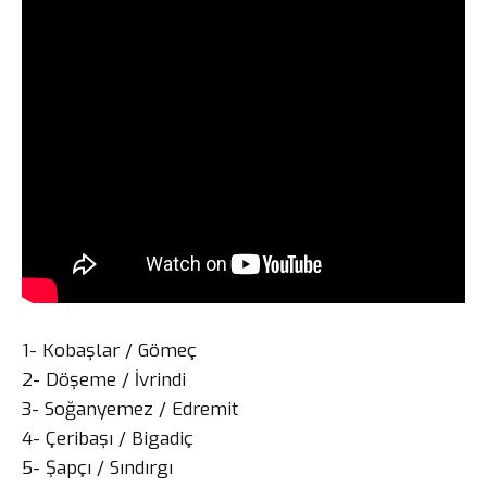
1- Kobaşlar / Gömeç
2- Döşeme / İvrindi
3- Soğanyemez / Edremit
4- Çeribaşı / Bigadiç
5- Şapçı / Sındırgı