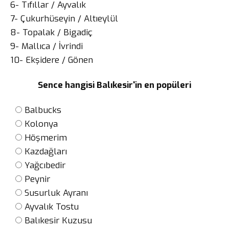
6- Tıfıllar / Ayvalık
7- Çukurhüseyin / Altıeylül
8- Topalak / Bigadiç
9- Mallıca / İvrindi
10- Ekşidere / Gönen
Sence hangisi Balıkesir'in en popüleri
Balbucks
Kolonya
Höşmerim
Kazdağları
Yağcıbedir
Peynir
Susurluk Ayranı
Ayvalık Tostu
Balıkesir Kuzusu