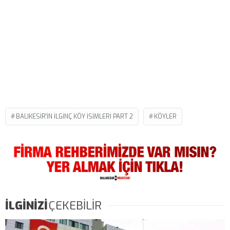
BALIKESIR'IN İLGINÇ KÖY İSIMLERI PART 2
KÖYLER
İLGİNİZİ
ÇEKEBİLİR