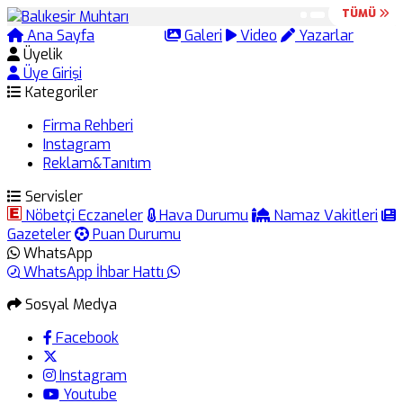
TÜMÜ
TÜMÜ
Ana Sayfa
Arama
Galeri
Video
Yazarlar
Üyelik
Üye Girişi
Kategoriler
Firma Rehberi
Instagram
Reklam&Tanıtım
Servisler
Nöbetçi Eczaneler
Hava Durumu
Namaz Vakitleri
Gazeteler
Puan Durumu
WhatsApp
WhatsApp İhbar Hattı
Sosyal Medya
Facebook
Instagram
Youtube