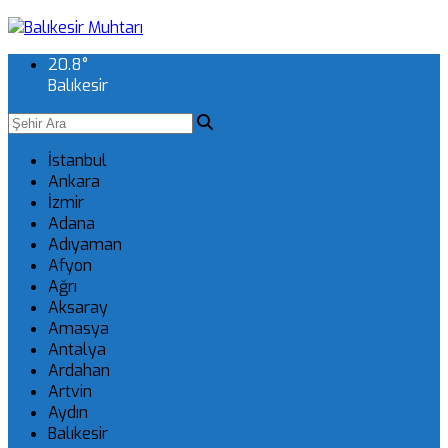
20.8
°
Balıkesir
İstanbul
Ankara
İzmir
Adana
Adıyaman
Afyon
Ağrı
Aksaray
Amasya
Antalya
Ardahan
Artvin
Aydın
Balıkesir