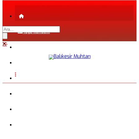
İLÇE REHBERİ
ŞEHİR REHBERİ
FİRMA REHBERİ
INSTAGRAM
BLOG
FOTOĞRAFLAR
VİDEO