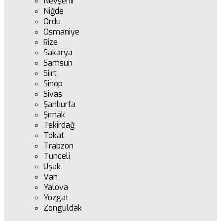
Nevşehir
Niğde
Ordu
Osmaniye
Rize
Sakarya
Samsun
Siirt
Sinop
Sivas
Şanlıurfa
Şırnak
Tekirdağ
Tokat
Trabzon
Tunceli
Uşak
Van
Yalova
Yozgat
Zonguldak