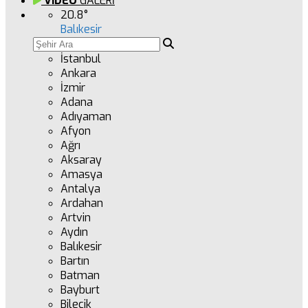
VİDEO
GALERİ
20.8
°
Balıkesir
İstanbul
Ankara
İzmir
Adana
Adıyaman
Afyon
Ağrı
Aksaray
Amasya
Antalya
Ardahan
Artvin
Aydın
Balıkesir
Bartın
Batman
Bayburt
Bilecik