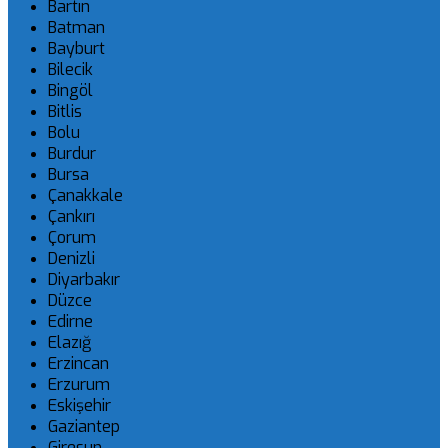
Bartın
Batman
Bayburt
Bilecik
Bingöl
Bitlis
Bolu
Burdur
Bursa
Çanakkale
Çankırı
Çorum
Denizli
Diyarbakır
Düzce
Edirne
Elazığ
Erzincan
Erzurum
Eskişehir
Gaziantep
Giresun