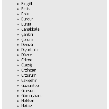
Bingöl
Bitlis
Bolu
Burdur
Bursa
Çanakkale
Çankırı
Çorum
Denizli
Diyarbakır
Düzce
Edirne
Elazığ
Erzincan
Erzurum
Eskişehir
Gaziantep
Giresun
Gümüşhane
Hakkari
Hatay