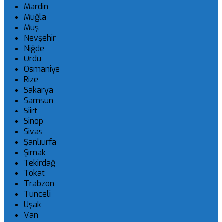
Mardin
Muğla
Muş
Nevşehir
Niğde
Ordu
Osmaniye
Rize
Sakarya
Samsun
Siirt
Sinop
Sivas
Şanlıurfa
Şırnak
Tekirdağ
Tokat
Trabzon
Tunceli
Uşak
Van