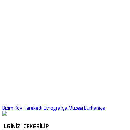
Bizim Köy Hareketli Etnografya Müzesi
Burhaniye
İLGİNİZİ
ÇEKEBİLİR