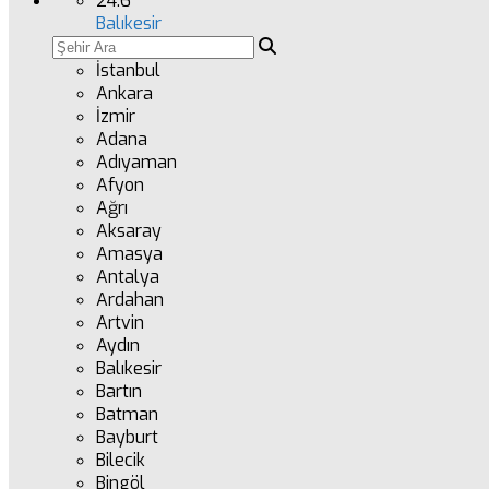
24.6
°
Balıkesir
İstanbul
Ankara
İzmir
Adana
Adıyaman
Afyon
Ağrı
Aksaray
Amasya
Antalya
Ardahan
Artvin
Aydın
Balıkesir
Bartın
Batman
Bayburt
Bilecik
Bingöl