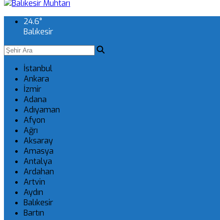
24.6
°
Balıkesir
İstanbul
Ankara
İzmir
Adana
Adıyaman
Afyon
Ağrı
Aksaray
Amasya
Antalya
Ardahan
Artvin
Aydın
Balıkesir
Bartın