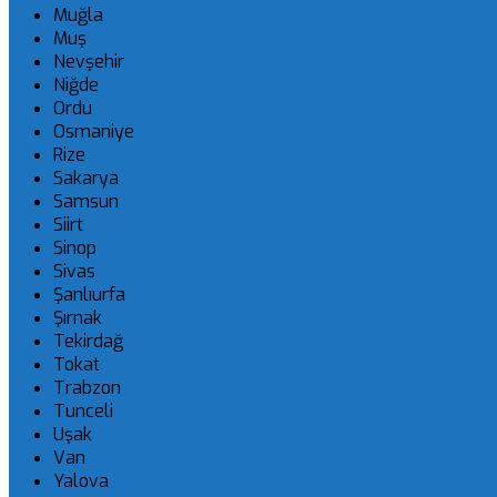
Muğla
Muş
Nevşehir
Niğde
Ordu
Osmaniye
Rize
Sakarya
Samsun
Siirt
Sinop
Sivas
Şanlıurfa
Şırnak
Tekirdağ
Tokat
Trabzon
Tunceli
Uşak
Van
Yalova