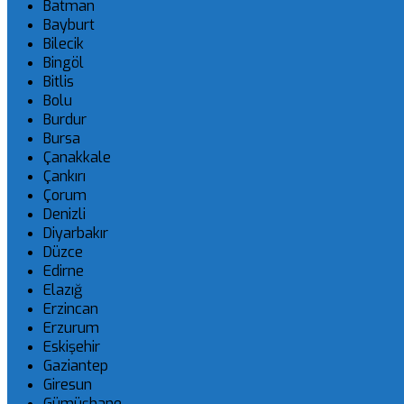
Batman
Bayburt
Bilecik
Bingöl
Bitlis
Bolu
Burdur
Bursa
Çanakkale
Çankırı
Çorum
Denizli
Diyarbakır
Düzce
Edirne
Elazığ
Erzincan
Erzurum
Eskişehir
Gaziantep
Giresun
Gümüşhane