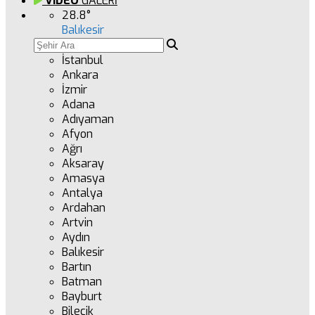
VİDEO
GALERİ
28.8
°
Balıkesir
İstanbul
Ankara
İzmir
Adana
Adıyaman
Afyon
Ağrı
Aksaray
Amasya
Antalya
Ardahan
Artvin
Aydın
Balıkesir
Bartın
Batman
Bayburt
Bilecik