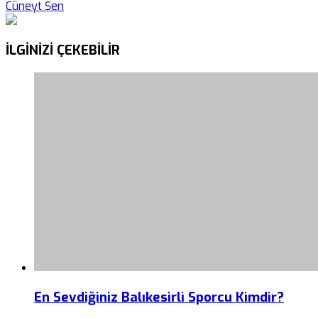
Cüneyt Şen
İLGİNİZİ
ÇEKEBİLİR
En Sevdiğiniz Balıkesirli Sporcu Kimdir?