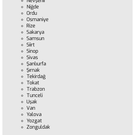
Nevşehir
Niğde
Ordu
Osmaniye
Rize
Sakarya
Samsun
Siirt
Sinop
Sivas
Şanlıurfa
Şırnak
Tekirdağ
Tokat
Trabzon
Tunceli
Uşak
Van
Yalova
Yozgat
Zonguldak