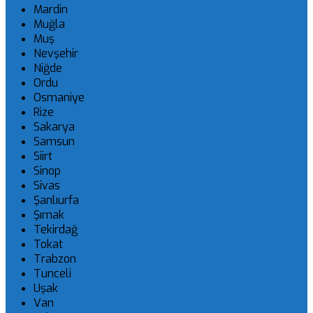
Mardin
Muğla
Muş
Nevşehir
Niğde
Ordu
Osmaniye
Rize
Sakarya
Samsun
Siirt
Sinop
Sivas
Şanlıurfa
Şırnak
Tekirdağ
Tokat
Trabzon
Tunceli
Uşak
Van