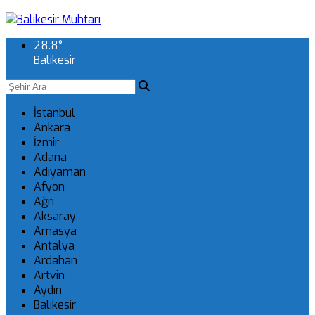
28.8
°
Balıkesir
İstanbul
Ankara
İzmir
Adana
Adıyaman
Afyon
Ağrı
Aksaray
Amasya
Antalya
Ardahan
Artvin
Aydın
Balıkesir