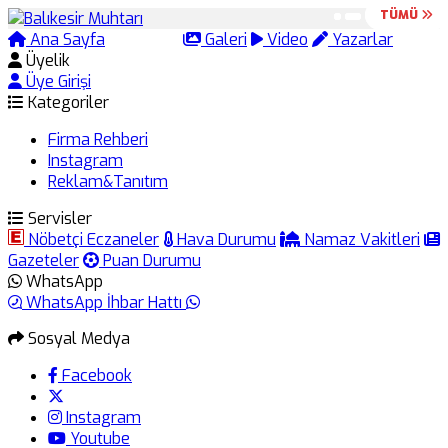
TÜMÜ
TÜMÜ
Ana Sayfa
Arama
Galeri
Video
Yazarlar
Üyelik
Üye Girişi
Kategoriler
Firma Rehberi
Instagram
Reklam&Tanıtım
Servisler
Nöbetçi Eczaneler
Hava Durumu
Namaz Vakitleri
Gazeteler
Puan Durumu
WhatsApp
WhatsApp İhbar Hattı
Sosyal Medya
Facebook
Instagram
Youtube