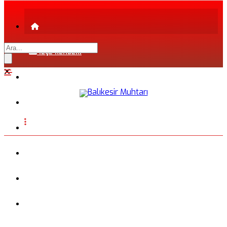
İLÇE REHBERİ
ŞEHİR REHBERİ
FİRMA REHBERİ
INSTAGRAM
BLOG
FOTOĞRAFLAR
VİDEO