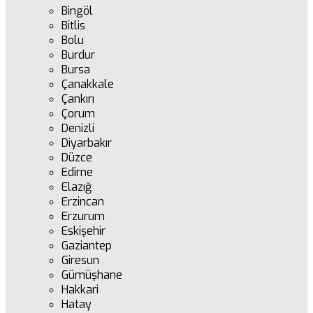
Bingöl
Bitlis
Bolu
Burdur
Bursa
Çanakkale
Çankırı
Çorum
Denizli
Diyarbakır
Düzce
Edirne
Elazığ
Erzincan
Erzurum
Eskişehir
Gaziantep
Giresun
Gümüşhane
Hakkari
Hatay