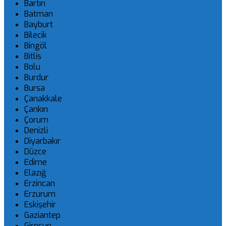
Bartın
Batman
Bayburt
Bilecik
Bingöl
Bitlis
Bolu
Burdur
Bursa
Çanakkale
Çankırı
Çorum
Denizli
Diyarbakır
Düzce
Edirne
Elazığ
Erzincan
Erzurum
Eskişehir
Gaziantep
Giresun