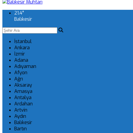
21.4
°
Balıkesir
İstanbul
Ankara
İzmir
Adana
Adıyaman
Afyon
Ağrı
Aksaray
Amasya
Antalya
Ardahan
Artvin
Aydın
Balıkesir
Bartın