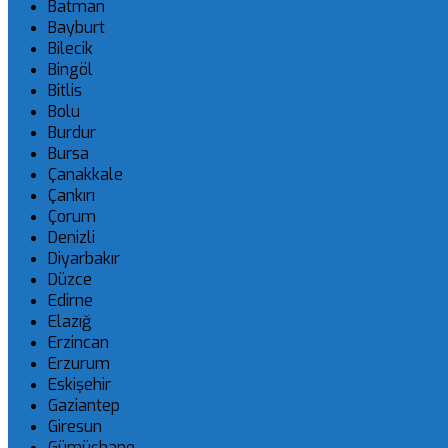
Batman
Bayburt
Bilecik
Bingöl
Bitlis
Bolu
Burdur
Bursa
Çanakkale
Çankırı
Çorum
Denizli
Diyarbakır
Düzce
Edirne
Elazığ
Erzincan
Erzurum
Eskişehir
Gaziantep
Giresun
Gümüşhane