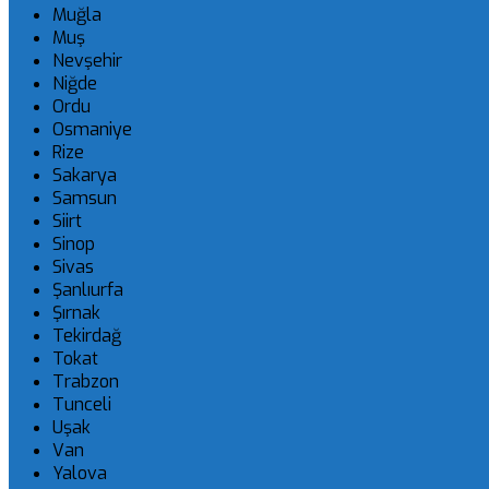
Muğla
Muş
Nevşehir
Niğde
Ordu
Osmaniye
Rize
Sakarya
Samsun
Siirt
Sinop
Sivas
Şanlıurfa
Şırnak
Tekirdağ
Tokat
Trabzon
Tunceli
Uşak
Van
Yalova