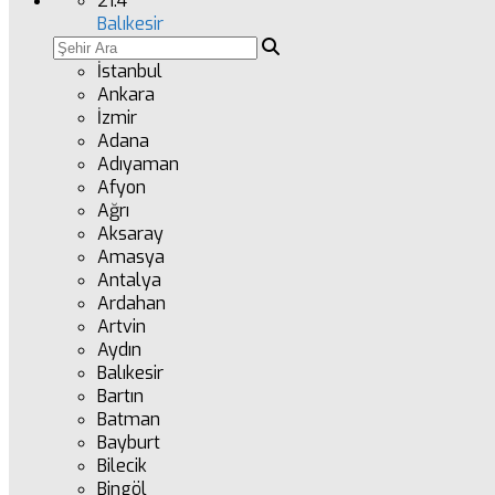
21.4
°
Balıkesir
İstanbul
Ankara
İzmir
Adana
Adıyaman
Afyon
Ağrı
Aksaray
Amasya
Antalya
Ardahan
Artvin
Aydın
Balıkesir
Bartın
Batman
Bayburt
Bilecik
Bingöl