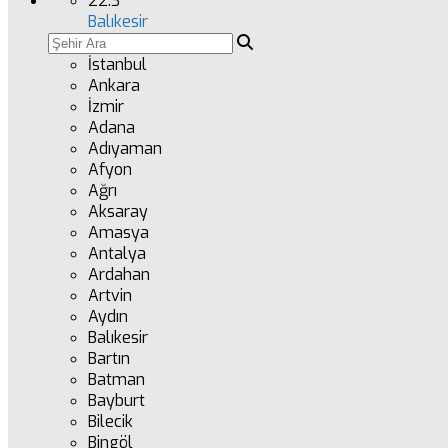
22.3
°
Balıkesir
İstanbul
Ankara
İzmir
Adana
Adıyaman
Afyon
Ağrı
Aksaray
Amasya
Antalya
Ardahan
Artvin
Aydın
Balıkesir
Bartın
Batman
Bayburt
Bilecik
Bingöl