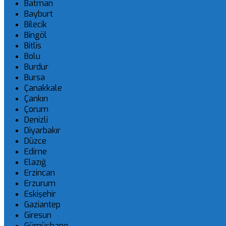
Batman
Bayburt
Bilecik
Bingöl
Bitlis
Bolu
Burdur
Bursa
Çanakkale
Çankırı
Çorum
Denizli
Diyarbakır
Düzce
Edirne
Elazığ
Erzincan
Erzurum
Eskişehir
Gaziantep
Giresun
Gümüşhane