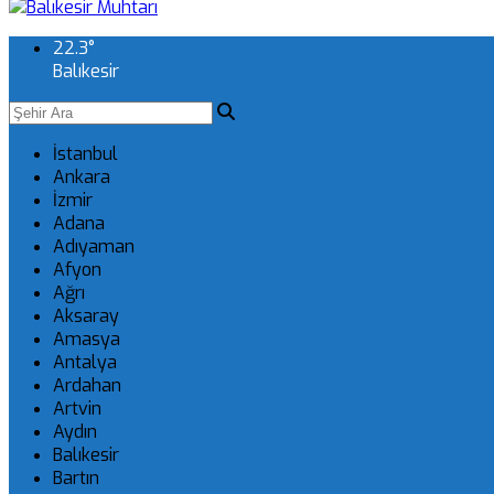
22.3
°
Balıkesir
İstanbul
Ankara
İzmir
Adana
Adıyaman
Afyon
Ağrı
Aksaray
Amasya
Antalya
Ardahan
Artvin
Aydın
Balıkesir
Bartın