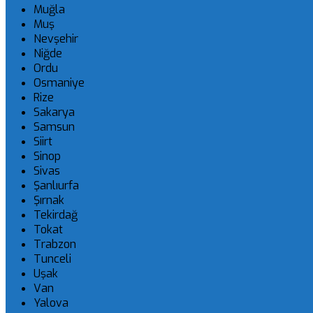
Muğla
Muş
Nevşehir
Niğde
Ordu
Osmaniye
Rize
Sakarya
Samsun
Siirt
Sinop
Sivas
Şanlıurfa
Şırnak
Tekirdağ
Tokat
Trabzon
Tunceli
Uşak
Van
Yalova