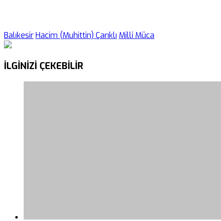
Balıkesir
Hacim (Muhittin) Çarıklı
Milli Müca
İLGİNİZİ
ÇEKEBİLİR