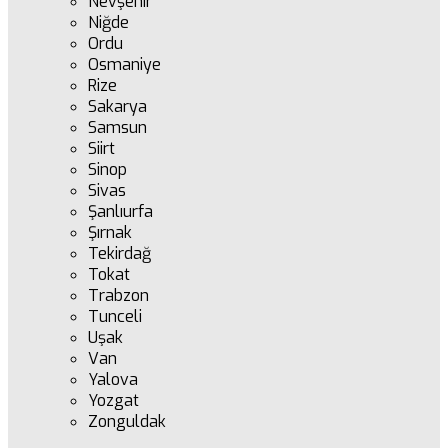
Nevşehir
Niğde
Ordu
Osmaniye
Rize
Sakarya
Samsun
Siirt
Sinop
Sivas
Şanlıurfa
Şırnak
Tekirdağ
Tokat
Trabzon
Tunceli
Uşak
Van
Yalova
Yozgat
Zonguldak