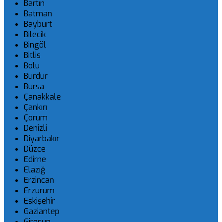
Bartın
Batman
Bayburt
Bilecik
Bingöl
Bitlis
Bolu
Burdur
Bursa
Çanakkale
Çankırı
Çorum
Denizli
Diyarbakır
Düzce
Edirne
Elazığ
Erzincan
Erzurum
Eskişehir
Gaziantep
Giresun