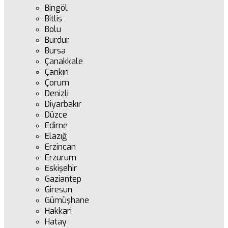
Bingöl
Bitlis
Bolu
Burdur
Bursa
Çanakkale
Çankırı
Çorum
Denizli
Diyarbakır
Düzce
Edirne
Elazığ
Erzincan
Erzurum
Eskişehir
Gaziantep
Giresun
Gümüşhane
Hakkari
Hatay