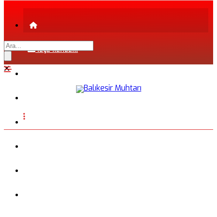
İLÇE REHBERİ
ŞEHİR REHBERİ
FİRMA REHBERİ
INSTAGRAM
BLOG
FOTOĞRAFLAR
VİDEO