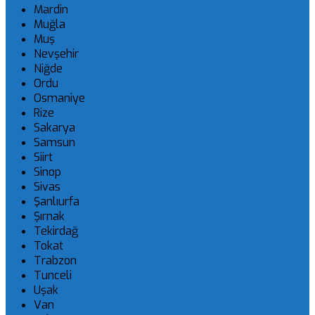
Mardin
Muğla
Muş
Nevşehir
Niğde
Ordu
Osmaniye
Rize
Sakarya
Samsun
Siirt
Sinop
Sivas
Şanlıurfa
Şırnak
Tekirdağ
Tokat
Trabzon
Tunceli
Uşak
Van