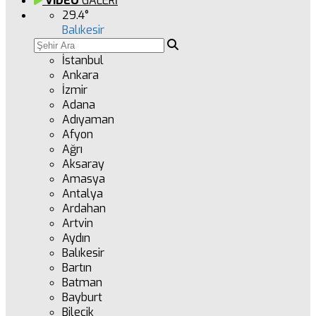
VİDEO
GALERİ
29.4
°
Balıkesir
İstanbul
Ankara
İzmir
Adana
Adıyaman
Afyon
Ağrı
Aksaray
Amasya
Antalya
Ardahan
Artvin
Aydın
Balıkesir
Bartın
Batman
Bayburt
Bilecik