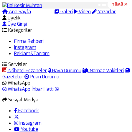
TÜMÜ
TÜMÜ
Ana Sayfa
Arama
Galeri
Video
Yazarlar
Üyelik
Üye Girişi
Kategoriler
Firma Rehberi
Instagram
Reklam&Tanıtım
Servisler
Nöbetçi Eczaneler
Hava Durumu
Namaz Vakitleri
Gazeteler
Puan Durumu
WhatsApp
WhatsApp İhbar Hattı
Sosyal Medya
Facebook
Instagram
Youtube