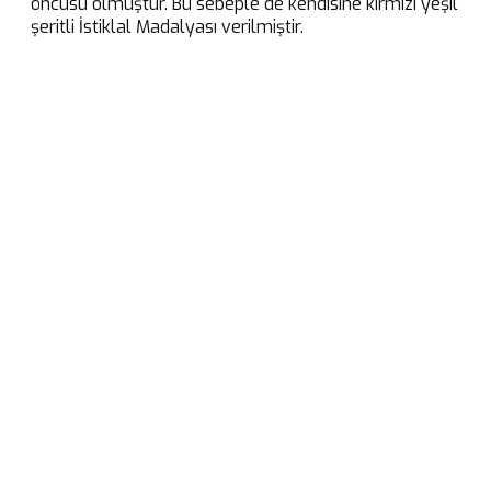
öncüsü olmuştur. Bu sebeple de kendisine kırmızı yeşil
şeritli İstiklal Madalyası verilmiştir.