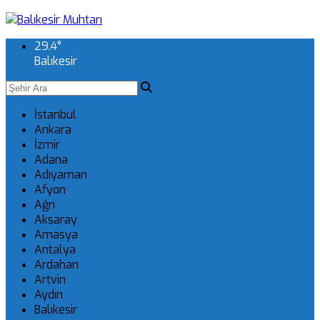
29.4
°
Balıkesir
İstanbul
Ankara
İzmir
Adana
Adıyaman
Afyon
Ağrı
Aksaray
Amasya
Antalya
Ardahan
Artvin
Aydın
Balıkesir