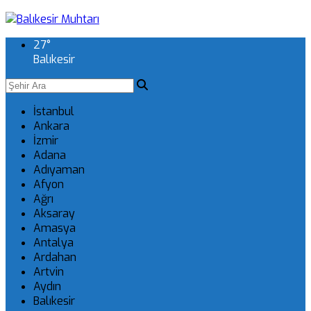
27
°
Balıkesir
İstanbul
Ankara
İzmir
Adana
Adıyaman
Afyon
Ağrı
Aksaray
Amasya
Antalya
Ardahan
Artvin
Aydın
Balıkesir