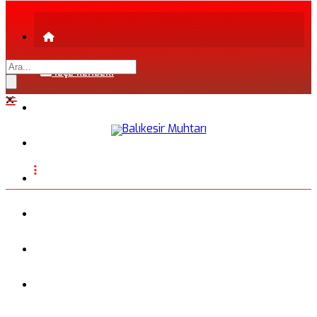
İLÇE REHBERİ
ŞEHİR REHBERİ
FİRMA REHBERİ
INSTAGRAM
BLOG
FOTOĞRAFLAR
VİDEO