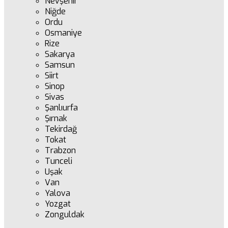
Nevşehir
Niğde
Ordu
Osmaniye
Rize
Sakarya
Samsun
Siirt
Sinop
Sivas
Şanlıurfa
Şırnak
Tekirdağ
Tokat
Trabzon
Tunceli
Uşak
Van
Yalova
Yozgat
Zonguldak