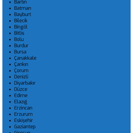
Bartın
Batman
Bayburt
Bilecik
Bingöl
Bitlis
Bolu
Burdur
Bursa
Çanakkale
Çankırı
Çorum
Denizli
Diyarbakır
Düzce
Edirne
Elazığ
Erzincan
Erzurum
Eskişehir
Gaziantep
Giresun