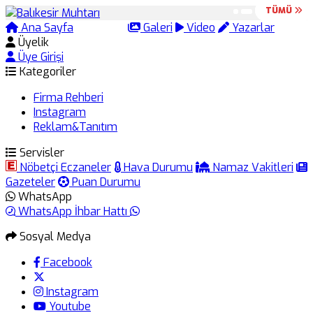
TÜMÜ
TÜMÜ
Ana Sayfa
Arama
Galeri
Video
Yazarlar
Üyelik
Üye Girişi
Kategoriler
Firma Rehberi
Instagram
Reklam&Tanıtım
Servisler
Nöbetçi Eczaneler
Hava Durumu
Namaz Vakitleri
Gazeteler
Puan Durumu
WhatsApp
WhatsApp İhbar Hattı
Sosyal Medya
Facebook
Instagram
Youtube