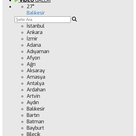
VİDEO
GALERİ
27
°
Balıkesir
İstanbul
Ankara
İzmir
Adana
Adıyaman
Afyon
Ağrı
Aksaray
Amasya
Antalya
Ardahan
Artvin
Aydın
Balıkesir
Bartın
Batman
Bayburt
Bilecik