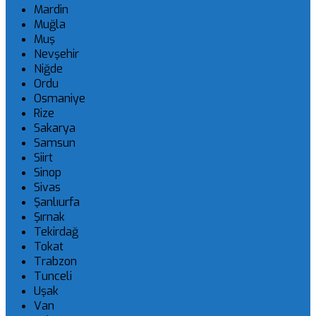
Mardin
Muğla
Muş
Nevşehir
Niğde
Ordu
Osmaniye
Rize
Sakarya
Samsun
Siirt
Sinop
Sivas
Şanlıurfa
Şırnak
Tekirdağ
Tokat
Trabzon
Tunceli
Uşak
Van