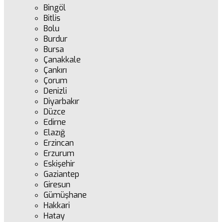
Bingöl
Bitlis
Bolu
Burdur
Bursa
Çanakkale
Çankırı
Çorum
Denizli
Diyarbakır
Düzce
Edirne
Elazığ
Erzincan
Erzurum
Eskişehir
Gaziantep
Giresun
Gümüşhane
Hakkari
Hatay