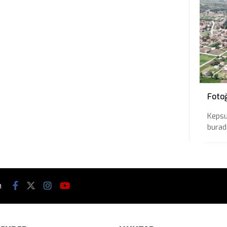
Foto
Kepsu
burada
n