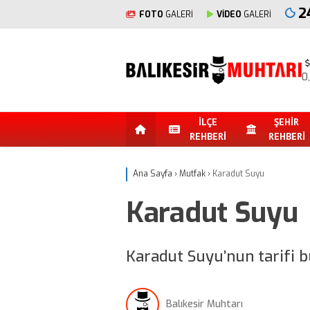
2
FOTO
GALERİ
VİDEO
GALERİ
0
İLÇE
ŞEHİR
REHBERİ
REHBERİ
Ana Sayfa
›
Mutfak
›
Karadut Suyu
Karadut Suyu
Karadut Suyu’nun tarifi 
Balıkesir Muhtarı