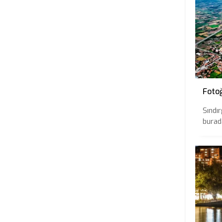
Fotoğ
Sındır
burada