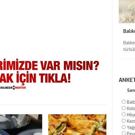
Balık
Balıke
türkül
ANKE
Sen
Bal
Kol
Höş
Kaz
Yağc
Pey