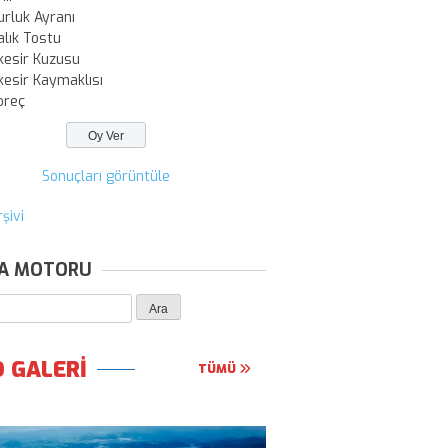
urluk Ayranı
alık Tostu
kesir Kuzusu
kesir Kaymaklısı
oreç
Sonuçları görüntüle
şivi
A MOTORU
 GALERİ
TÜMÜ