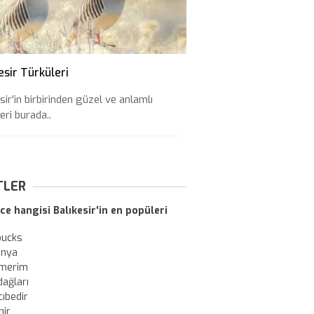
esir Türküleri
sir'in birbirinden güzel ve anlamlı
eri burada..
TLER
ce hangisi Balıkesir'in en popüleri
bucks
onya
merim
dağları
ıbedir
nir