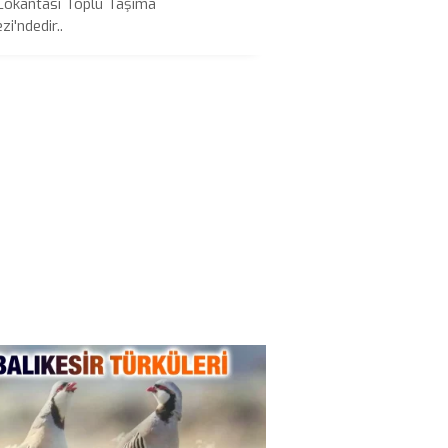
Lokantası Toplu Taşıma
i'ndedir..