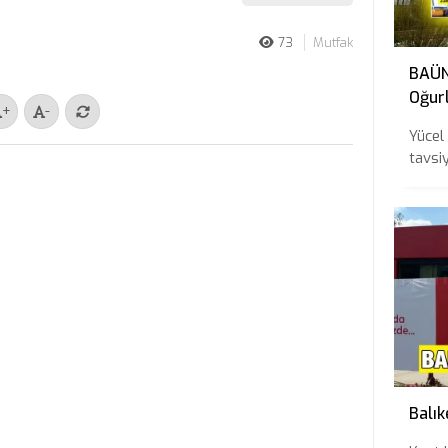
73
Mutfak
BAÜN 
Oğurl
+
-
Tavs
Yücel
tavsiy
Balık