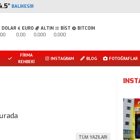
4.5
°
BALIKESIR
DOLAR
EURO
ALTIN
BİST
BITCOIN
,00
0,00
0,000
0,000
FİRMA
INSTAGRAM
BLOG
FOTOĞRAFLAR
REHBERİ
INS
burada
TÜM YAZILARI