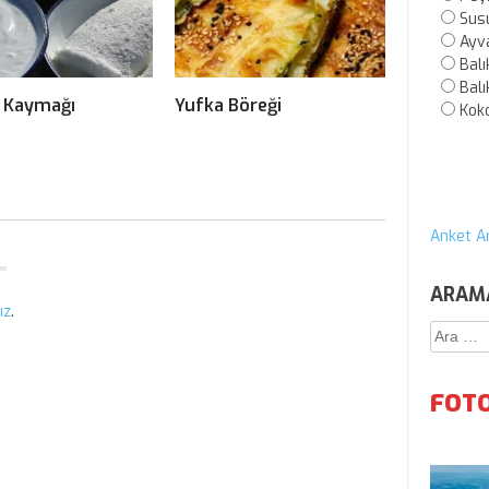
Sus
Ayv
Balı
Balı
 Kaymağı
Yufka Böreği
Kok
Anket Ar
ARAM
ız
.
Arama:
FOTO