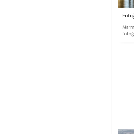
Foto
Marma
fotoğr