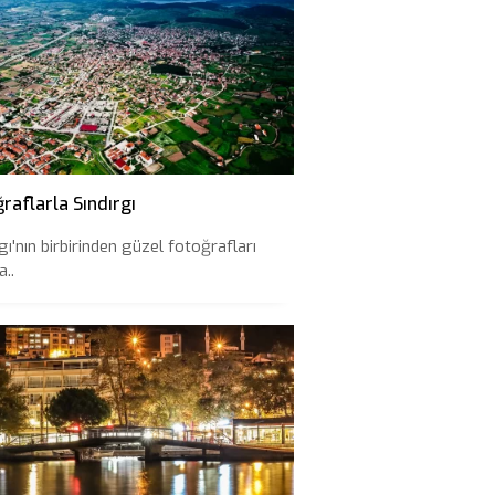
raflarla Sındırgı
gı'nın birbirinden güzel fotoğrafları
..