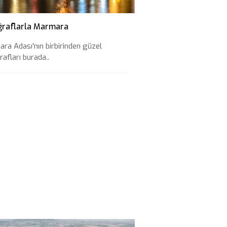
ğraflarla Marmara
ra Adası'nın birbirinden güzel
afları burada..