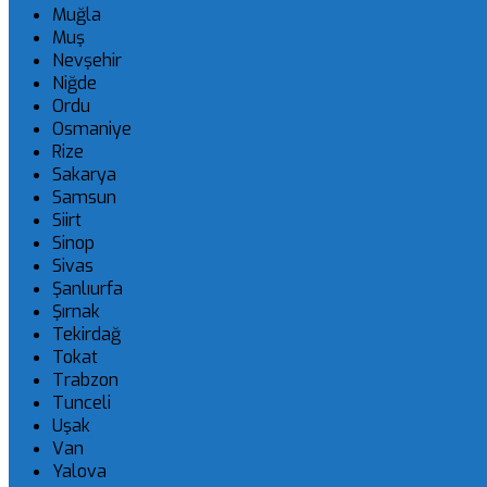
Muğla
Muş
Nevşehir
Niğde
Ordu
Osmaniye
Rize
Sakarya
Samsun
Siirt
Sinop
Sivas
Şanlıurfa
Şırnak
Tekirdağ
Tokat
Trabzon
Tunceli
Uşak
Van
Yalova