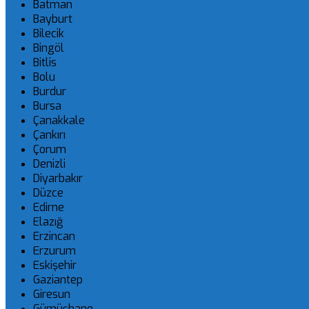
Batman
Bayburt
Bilecik
Bingöl
Bitlis
Bolu
Burdur
Bursa
Çanakkale
Çankırı
Çorum
Denizli
Diyarbakır
Düzce
Edirne
Elazığ
Erzincan
Erzurum
Eskişehir
Gaziantep
Giresun
Gümüşhane