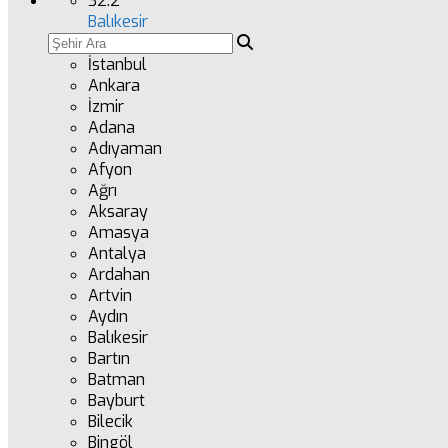
32.2
°
Balıkesir
İstanbul
Ankara
İzmir
Adana
Adıyaman
Afyon
Ağrı
Aksaray
Amasya
Antalya
Ardahan
Artvin
Aydın
Balıkesir
Bartın
Batman
Bayburt
Bilecik
Bingöl