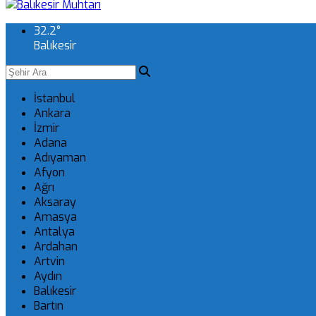
32.2
°
Balıkesir
İstanbul
Ankara
İzmir
Adana
Adıyaman
Afyon
Ağrı
Aksaray
Amasya
Antalya
Ardahan
Artvin
Aydın
Balıkesir
Bartın