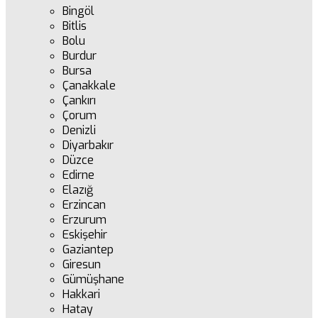
Bingöl
Bitlis
Bolu
Burdur
Bursa
Çanakkale
Çankırı
Çorum
Denizli
Diyarbakır
Düzce
Edirne
Elazığ
Erzincan
Erzurum
Eskişehir
Gaziantep
Giresun
Gümüşhane
Hakkari
Hatay