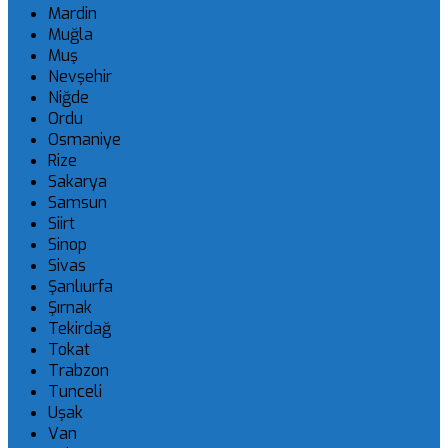
Mardin
Muğla
Muş
Nevşehir
Niğde
Ordu
Osmaniye
Rize
Sakarya
Samsun
Siirt
Sinop
Sivas
Şanlıurfa
Şırnak
Tekirdağ
Tokat
Trabzon
Tunceli
Uşak
Van