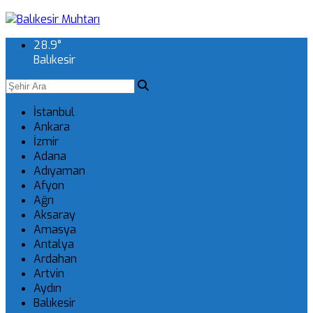
28.9
°
Balıkesir
İstanbul
Ankara
İzmir
Adana
Adıyaman
Afyon
Ağrı
Aksaray
Amasya
Antalya
Ardahan
Artvin
Aydın
Balıkesir