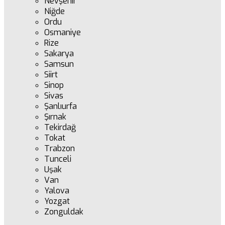
Nevşehir
Niğde
Ordu
Osmaniye
Rize
Sakarya
Samsun
Siirt
Sinop
Sivas
Şanlıurfa
Şırnak
Tekirdağ
Tokat
Trabzon
Tunceli
Uşak
Van
Yalova
Yozgat
Zonguldak