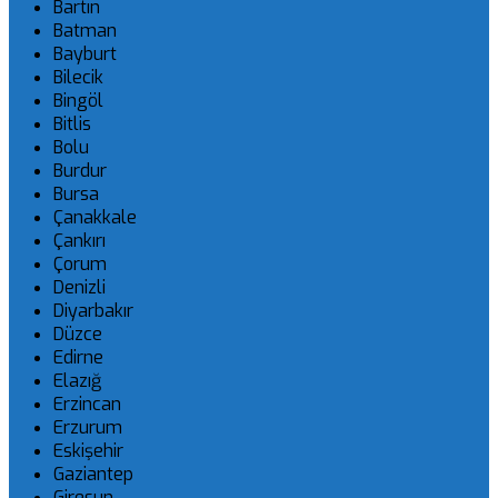
Bartın
Batman
Bayburt
Bilecik
Bingöl
Bitlis
Bolu
Burdur
Bursa
Çanakkale
Çankırı
Çorum
Denizli
Diyarbakır
Düzce
Edirne
Elazığ
Erzincan
Erzurum
Eskişehir
Gaziantep
Giresun