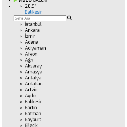
VİDEO
GALERİ
28.9
°
Balıkesir
İstanbul
Ankara
İzmir
Adana
Adıyaman
Afyon
Ağrı
Aksaray
Amasya
Antalya
Ardahan
Artvin
Aydın
Balıkesir
Bartın
Batman
Bayburt
Bilecik