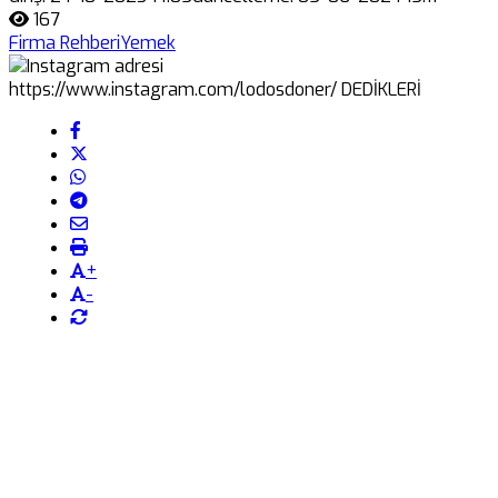
167
Firma Rehberi
Yemek
+
-