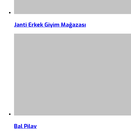
Janti Erkek Giyim Mağazası
Bal Pilav