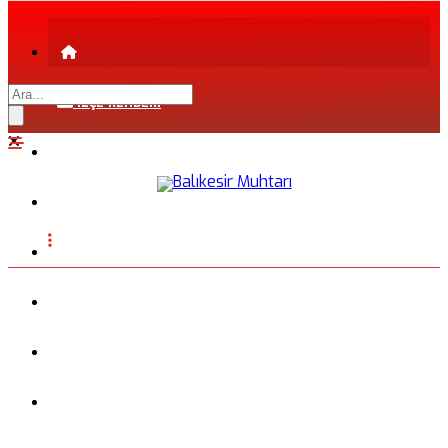
İLÇE REHBERİ
ŞEHİR REHBERİ
FİRMA REHBERİ
INSTAGRAM
BLOG
FOTOĞRAFLAR
VİDEO