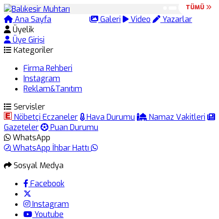
TÜMÜ
TÜMÜ
Ana Sayfa
Arama
Galeri
Video
Yazarlar
Üyelik
Üye Girişi
Kategoriler
Firma Rehberi
Instagram
Reklam&Tanıtım
Servisler
Nöbetçi Eczaneler
Hava Durumu
Namaz Vakitleri
Gazeteler
Puan Durumu
WhatsApp
WhatsApp İhbar Hattı
Sosyal Medya
Facebook
Instagram
Youtube