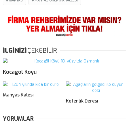
MANYAS
MANYAS ÖREN MAHALLESI
İLGİNİZİ
ÇEKEBİLİR
Kocagöl Köyü
Manyas Kalesi
Ketenlik Deresi
YORUMLAR