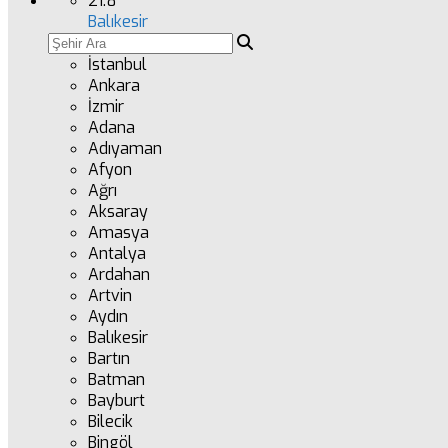
21.8
°
Balıkesir
İstanbul
Ankara
İzmir
Adana
Adıyaman
Afyon
Ağrı
Aksaray
Amasya
Antalya
Ardahan
Artvin
Aydın
Balıkesir
Bartın
Batman
Bayburt
Bilecik
Bingöl