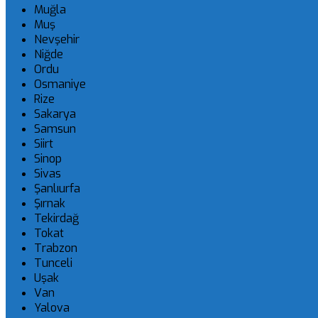
Muğla
Muş
Nevşehir
Niğde
Ordu
Osmaniye
Rize
Sakarya
Samsun
Siirt
Sinop
Sivas
Şanlıurfa
Şırnak
Tekirdağ
Tokat
Trabzon
Tunceli
Uşak
Van
Yalova