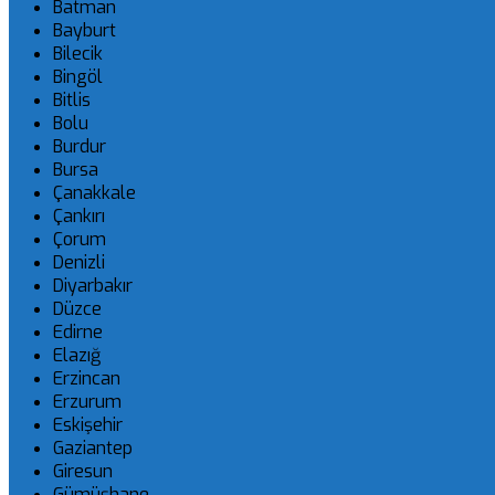
Batman
Bayburt
Bilecik
Bingöl
Bitlis
Bolu
Burdur
Bursa
Çanakkale
Çankırı
Çorum
Denizli
Diyarbakır
Düzce
Edirne
Elazığ
Erzincan
Erzurum
Eskişehir
Gaziantep
Giresun
Gümüşhane