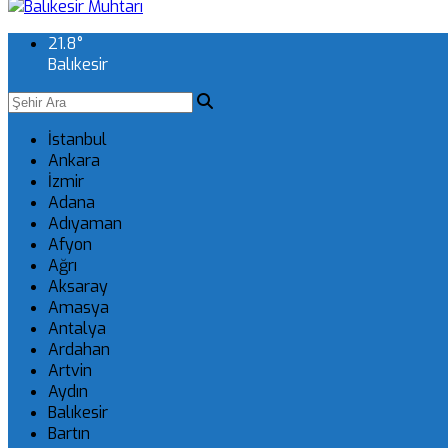
21.8
°
Balıkesir
İstanbul
Ankara
İzmir
Adana
Adıyaman
Afyon
Ağrı
Aksaray
Amasya
Antalya
Ardahan
Artvin
Aydın
Balıkesir
Bartın