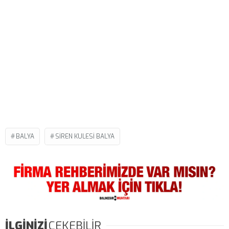
BALYA
SIREN KULESI BALYA
İLGİNİZİ
ÇEKEBİLİR