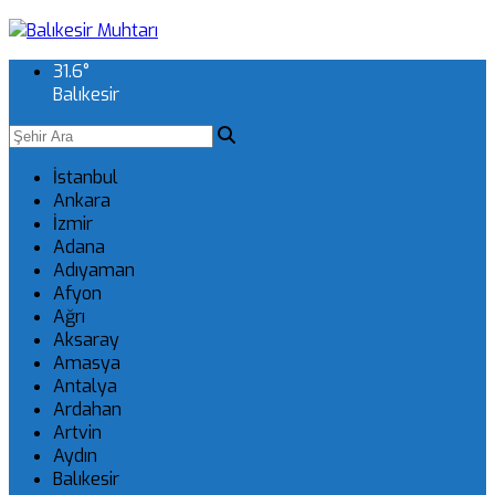
31.6
°
Balıkesir
İstanbul
Ankara
İzmir
Adana
Adıyaman
Afyon
Ağrı
Aksaray
Amasya
Antalya
Ardahan
Artvin
Aydın
Balıkesir