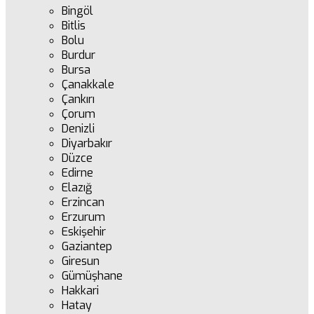
Bingöl
Bitlis
Bolu
Burdur
Bursa
Çanakkale
Çankırı
Çorum
Denizli
Diyarbakır
Düzce
Edirne
Elazığ
Erzincan
Erzurum
Eskişehir
Gaziantep
Giresun
Gümüşhane
Hakkari
Hatay