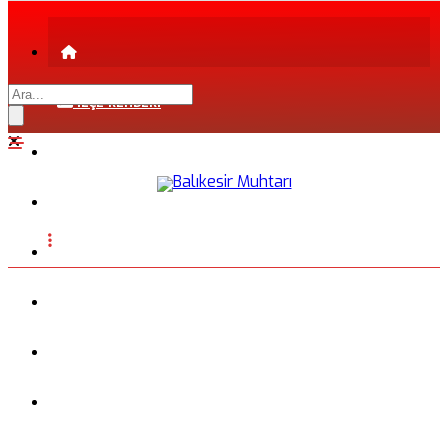
İLÇE REHBERİ
ŞEHİR REHBERİ
FİRMA REHBERİ
INSTAGRAM
BLOG
FOTOĞRAFLAR
VİDEO