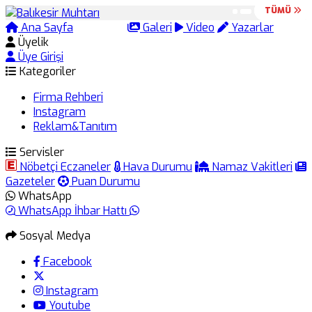
TÜMÜ
TÜMÜ
Ana Sayfa
Arama
Galeri
Video
Yazarlar
Üyelik
Üye Girişi
Kategoriler
Firma Rehberi
Instagram
Reklam&Tanıtım
Servisler
Nöbetçi Eczaneler
Hava Durumu
Namaz Vakitleri
Gazeteler
Puan Durumu
WhatsApp
WhatsApp İhbar Hattı
Sosyal Medya
Facebook
Instagram
Youtube