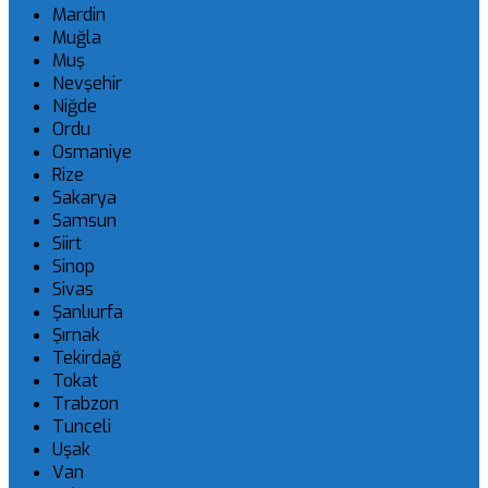
Mardin
Muğla
Muş
Nevşehir
Niğde
Ordu
Osmaniye
Rize
Sakarya
Samsun
Siirt
Sinop
Sivas
Şanlıurfa
Şırnak
Tekirdağ
Tokat
Trabzon
Tunceli
Uşak
Van