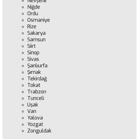
Nevşehir
Niğde
Ordu
Osmaniye
Rize
Sakarya
Samsun
Siirt
Sinop
Sivas
Şanlıurfa
Şırnak
Tekirdağ
Tokat
Trabzon
Tunceli
Uşak
Van
Yalova
Yozgat
Zonguldak