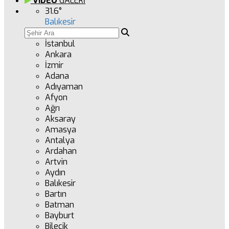
VİDEO
GALERİ
31.6
°
Balıkesir
İstanbul
Ankara
İzmir
Adana
Adıyaman
Afyon
Ağrı
Aksaray
Amasya
Antalya
Ardahan
Artvin
Aydın
Balıkesir
Bartın
Batman
Bayburt
Bilecik