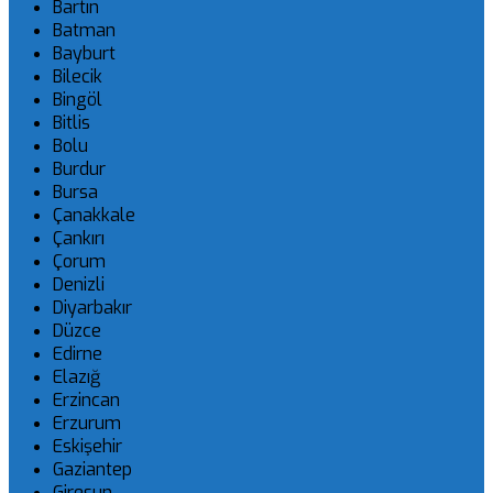
Bartın
Batman
Bayburt
Bilecik
Bingöl
Bitlis
Bolu
Burdur
Bursa
Çanakkale
Çankırı
Çorum
Denizli
Diyarbakır
Düzce
Edirne
Elazığ
Erzincan
Erzurum
Eskişehir
Gaziantep
Giresun