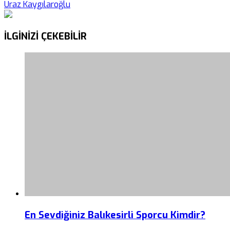
Uraz Kaygılaroğlu
İLGİNİZİ
ÇEKEBİLİR
En Sevdiğiniz Balıkesirli Sporcu Kimdir?