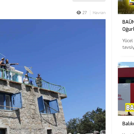
27
Havran
BAÜN 
Oğurl
Tavs
Yücel
tavsiy
Balık