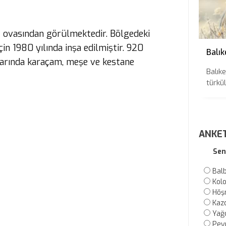
 ovasından görülmektedir. Bölgedeki
in 1980 yılında inşa edilmiştir. 920
Balık
varında karaçam, meşe ve kestane
Balıke
türkül
ANKE
Sen
Bal
Kol
Höş
Kaz
Yağc
Pey