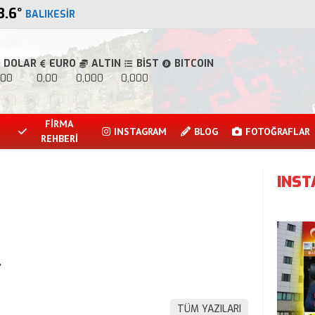
3.6
°
BALIKESIR
DOLAR
EURO
ALTIN
BİST
BITCOIN
,00
0,00
0,000
0,000
FİRMA
INSTAGRAM
BLOG
FOTOĞRAFLAR
REHBERİ
INS
.
TÜM YAZILARI