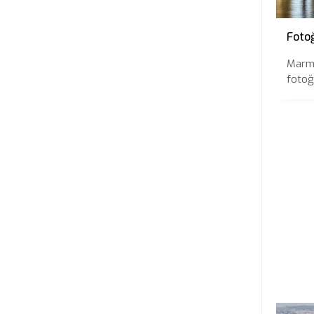
Foto
Marma
fotoğr