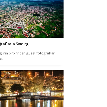
raflarla Sındırgı
gı'nın birbirinden güzel fotoğrafları
..