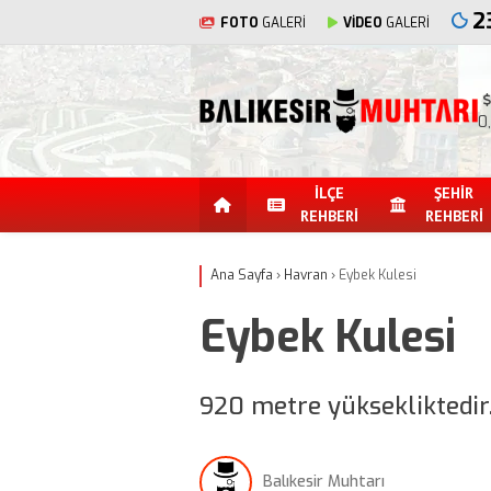
2
FOTO
GALERİ
VİDEO
GALERİ
0
İLÇE
ŞEHİR
REHBERİ
REHBERİ
Ana Sayfa
›
Havran
›
Eybek Kulesi
Eybek Kulesi
920 metre yüksekliktedir
Balıkesir Muhtarı