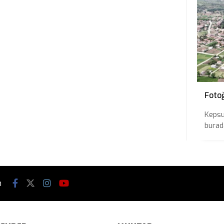
Foto
Kepsu
burada
n