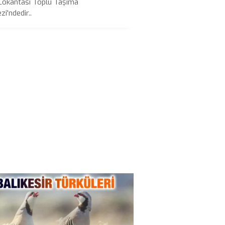
Lokantası Toplu Taşıma
i'ndedir..