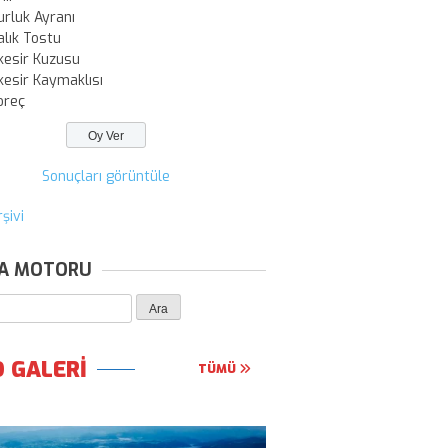
urluk Ayranı
alık Tostu
kesir Kuzusu
kesir Kaymaklısı
oreç
Sonuçları görüntüle
şivi
A MOTORU
 GALERİ
TÜMÜ