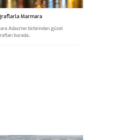
ğraflarla Marmara
ra Adası'nın birbirinden güzel
afları burada..