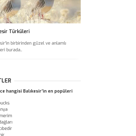
esir Türküleri
sir'in birbirinden güzel ve anlamlı
eri burada..
TLER
ce hangisi Balıkesir'in en popüleri
bucks
onya
merim
dağları
ıbedir
nir