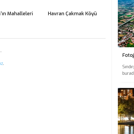
’ın Mahalleleri
Havran Çakmak Köyü
Fotoğ
ız
.
Sındır
burada