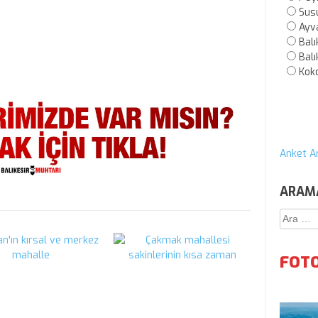
Sus
Ayv
Balı
Balı
Kok
Anket Ar
ARAM
Arama:
FOTO