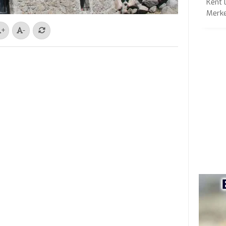
Kent 
Merkez
+
-