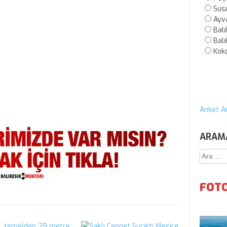
Sus
Ayv
Balı
Balı
Kok
Anket Ar
ARAM
Arama:
FOTO