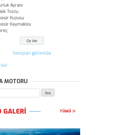
urluk Ayranı
alık Tostu
kesir Kuzusu
kesir Kaymaklısı
oreç
Sonuçları görüntüle
şivi
A MOTORU
 GALERİ
TÜMÜ