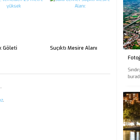
k Göleti
Suçıktı Mesire Alanı
Fotoğ
Sındır
burada
ız
.