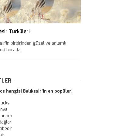
esir Türküleri
sir'in birbirinden güzel ve anlamlı
eri burada..
TLER
ce hangisi Balıkesir'in en popüleri
bucks
onya
merim
dağları
ıbedir
nir