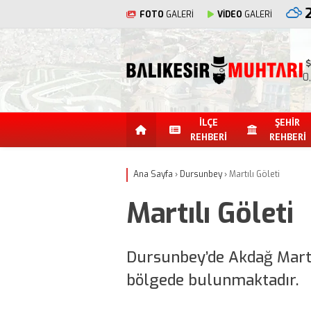
FOTO
GALERİ
VİDEO
GALERİ
0
İLÇE
ŞEHİR
REHBERİ
REHBERİ
Ana Sayfa
›
Dursunbey
›
Martılı Göleti
Martılı Göleti
Dursunbey’de Akdağ Martıl
bölgede bulunmaktadır.