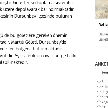
tmıştır. Göletler su toplama sistemleri
ak üzere depolayarak barındırmaktadır.
ıkesir’in Dursunbey ilçesinde bulunan
Balık
Balıke
ü de bu göletlere gereken önemin
türkül
adır. Martılı Göleti, Dursunbey’de
endirilen bölgede bulunmaktadır.
vrilidir. Ayrıca göletin civarı bölge halkı
ılabilmektedir.
ANKE
Sen
Bal
Kol
Höş
Kaz
Yağc
Pey