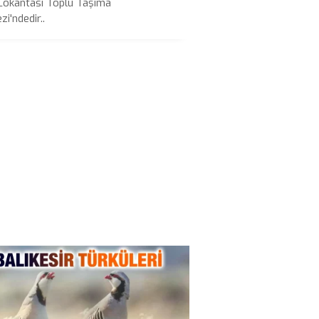
Lokantası Toplu Taşıma
i'ndedir..