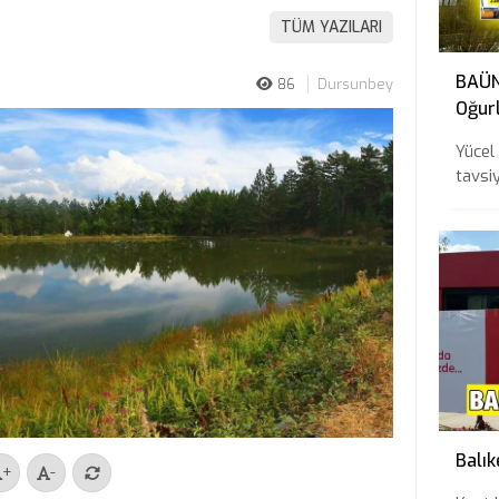
TÜM YAZILARI
BAÜN 
86
Dursunbey
Oğurl
Tavs
Yücel
tavsiy
Balık
+
-