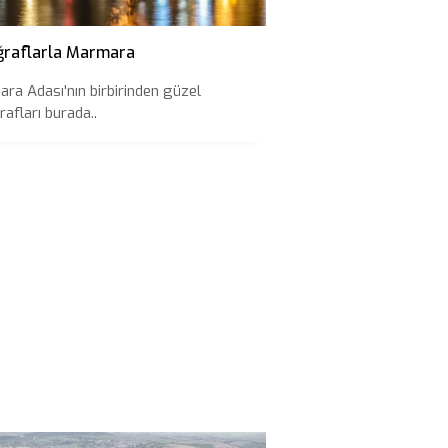
ğraflarla Marmara
ra Adası'nın birbirinden güzel
afları burada..