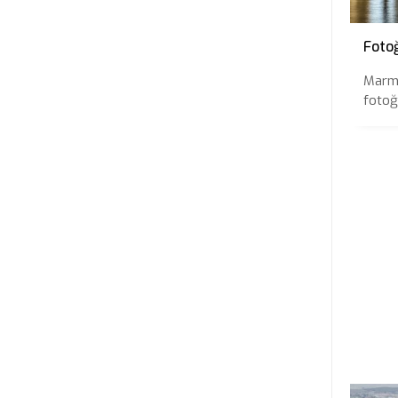
Foto
Marma
fotoğr