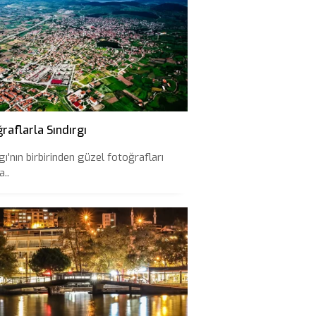
raflarla Sındırgı
gı'nın birbirinden güzel fotoğrafları
..