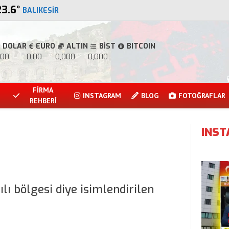
23.6
°
BALIKESIR
DOLAR
EURO
ALTIN
BİST
BITCOIN
,00
0,00
0,000
0,000
FİRMA
INSTAGRAM
BLOG
FOTOĞRAFLAR
REHBERİ
INS
ı bölgesi diye isimlendirilen