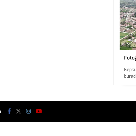
Foto
Kepsu
burada
n