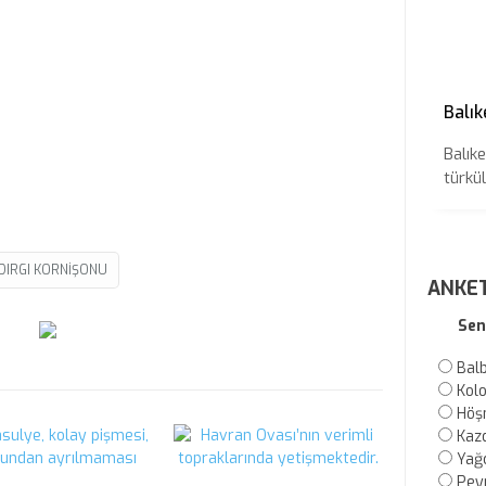
Balık
Balıke
türkül
DIRGI KORNIŞONU
ANKE
Sen
Bal
Kol
Höş
Kaz
Yağc
Pey