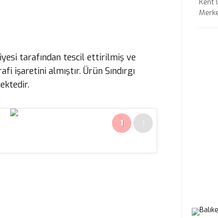
Kent 
Merkez
yesi tarafından tescil ettirilmiş ve
i işaretini almıştır. Ürün Sındırgı
ektedir.
1
1