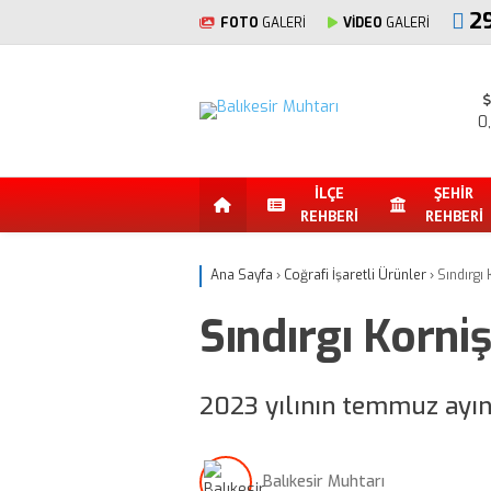
2
FOTO
GALERİ
VİDEO
GALERİ
0
İLÇE
ŞEHİR
REHBERİ
REHBERİ
Ana Sayfa
›
Coğrafi İşaretli Ürünler
›
Sındırgı
Sındırgı Korni
2023 yılının temmuz ayınd
Balıkesir Muhtarı