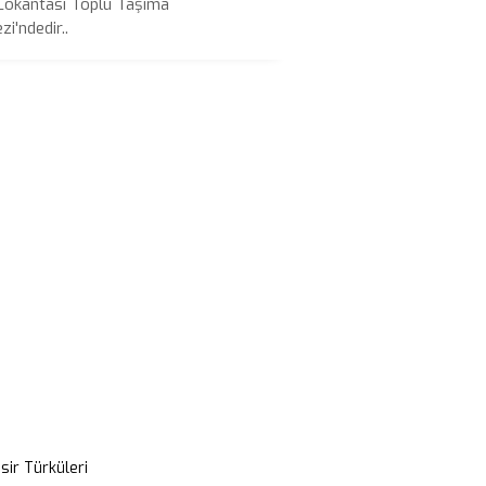
Lokantası Toplu Taşıma
i'ndedir..