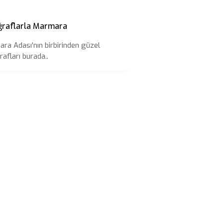
ğraflarla Marmara
ra Adası'nın birbirinden güzel
afları burada..