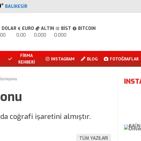
9
°
BALIKESIR
DOLAR
EURO
ALTIN
BİST
BITCOIN
,00
0,00
0,000
0,000
FİRMA
INSTAGRAM
BLOG
FOTOĞRAFLAR
REHBERİ
 Kornişonu
INS
şonu
a coğrafi işaretini almıştır.
TÜM YAZILARI