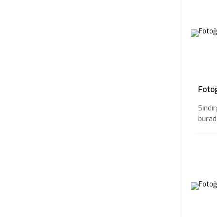
Fotoğ
Sındır
burada