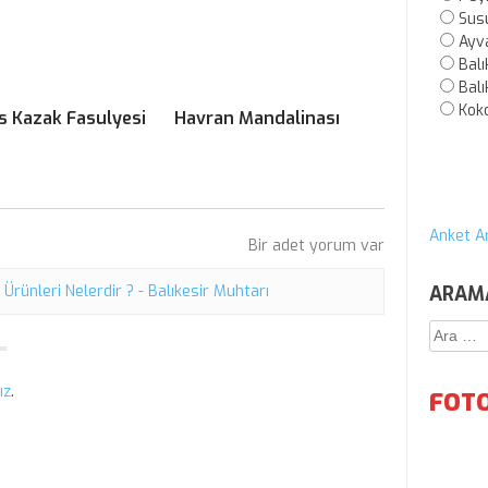
Sus
Ayv
Balı
Balı
Kok
 Kazak Fasulyesi
Havran Mandalinası
Anket Ar
Bir adet yorum var
ARAM
i Ürünleri Nelerdir ? - Balıkesir Muhtarı
Arama:
ız
.
FOTO