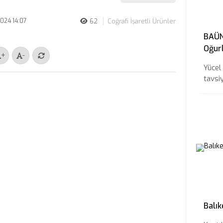
024 14:07
62
Coğrafi İşaretli Ürünler
BAÜN 
Oğurl
+
-
Tavs
Yücel
tavsiy
Balık