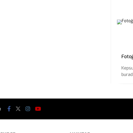
Foto
Kepsu
burada
n