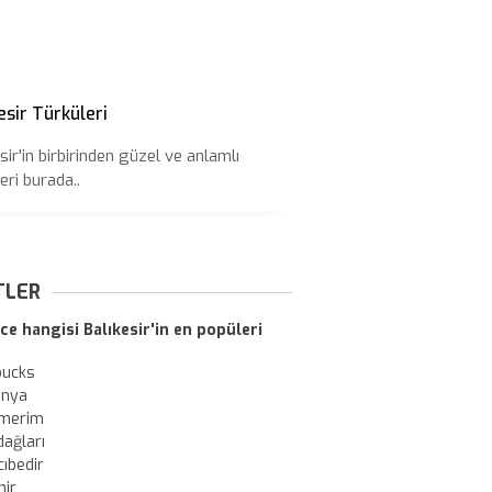
esir Türküleri
sir'in birbirinden güzel ve anlamlı
eri burada..
TLER
ce hangisi Balıkesir'in en popüleri
bucks
onya
merim
dağları
ıbedir
nir