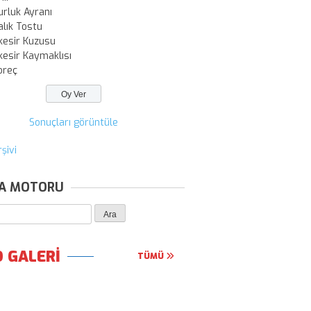
urluk Ayranı
alık Tostu
kesir Kuzusu
kesir Kaymaklısı
oreç
Sonuçları görüntüle
şivi
A MOTORU
 GALERİ
TÜMÜ