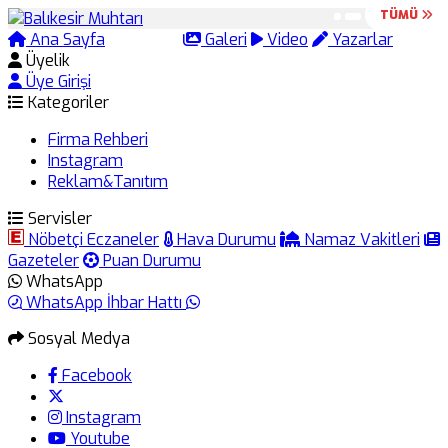
TÜMÜ
TÜMÜ
Ana Sayfa
Arama
Galeri
Video
Yazarlar
Üyelik
Üye Girişi
Kategoriler
Firma Rehberi
Instagram
Reklam&Tanıtım
Servisler
Nöbetçi Eczaneler
Hava Durumu
Namaz Vakitleri
Gazeteler
Puan Durumu
WhatsApp
WhatsApp İhbar Hattı
Sosyal Medya
Facebook
Instagram
Youtube