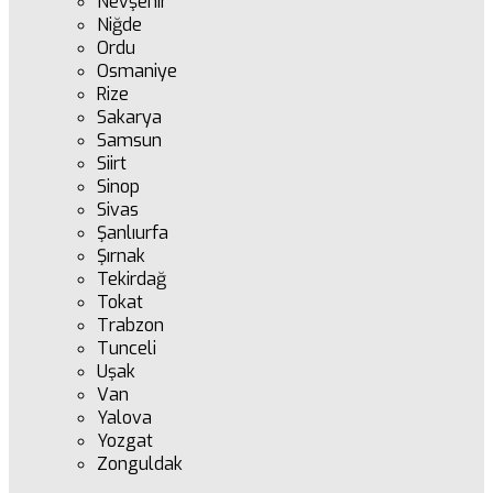
Nevşehir
Niğde
Ordu
Osmaniye
Rize
Sakarya
Samsun
Siirt
Sinop
Sivas
Şanlıurfa
Şırnak
Tekirdağ
Tokat
Trabzon
Tunceli
Uşak
Van
Yalova
Yozgat
Zonguldak