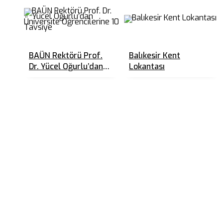
BAÜN Rektörü Prof.
Balıkesir Kent
Dr. Yücel Oğurlu’dan
Lokantası
Üniversite
Öğrencilerine 10
Tavsiye