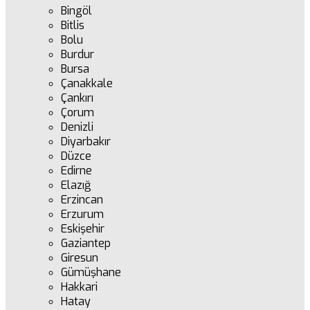
Bingöl
Bitlis
Bolu
Burdur
Bursa
Çanakkale
Çankırı
Çorum
Denizli
Diyarbakır
Düzce
Edirne
Elazığ
Erzincan
Erzurum
Eskişehir
Gaziantep
Giresun
Gümüşhane
Hakkari
Hatay