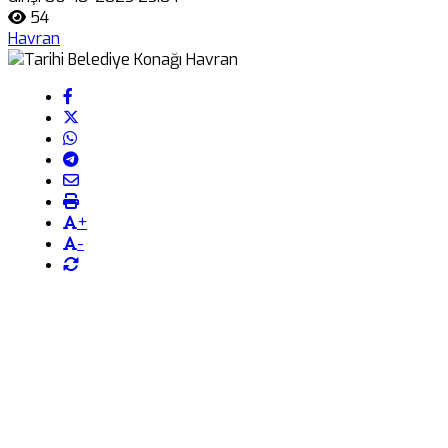
54
Havran
+
-