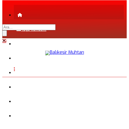
İLÇE REHBERİ
ŞEHİR REHBERİ
FİRMA REHBERİ
INSTAGRAM
BLOG
FOTOĞRAFLAR
VİDEO