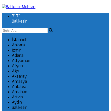
31.7
°
Balıkesir
İstanbul
Ankara
İzmir
Adana
Adıyaman
Afyon
Ağrı
Aksaray
Amasya
Antalya
Ardahan
Artvin
Aydın
Balıkesir