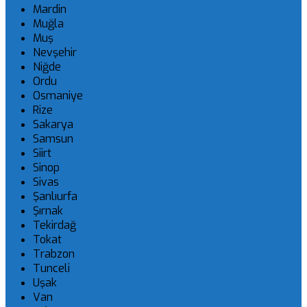
Mardin
Muğla
Muş
Nevşehir
Niğde
Ordu
Osmaniye
Rize
Sakarya
Samsun
Siirt
Sinop
Sivas
Şanlıurfa
Şırnak
Tekirdağ
Tokat
Trabzon
Tunceli
Uşak
Van