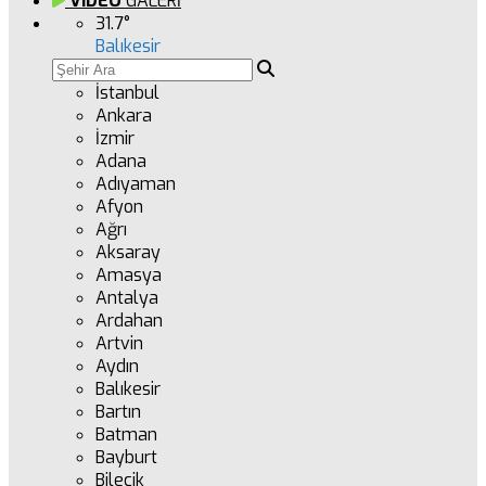
VİDEO
GALERİ
31.7
°
Balıkesir
İstanbul
Ankara
İzmir
Adana
Adıyaman
Afyon
Ağrı
Aksaray
Amasya
Antalya
Ardahan
Artvin
Aydın
Balıkesir
Bartın
Batman
Bayburt
Bilecik