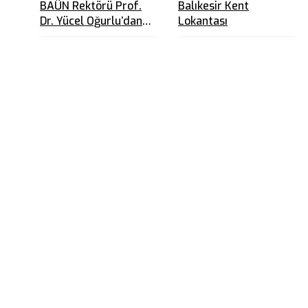
BAÜN Rektörü Prof.
Balıkesir Kent
Dr. Yücel Oğurlu’dan
Lokantası
Üniversite
Öğrencilerine 10
Tavsiye