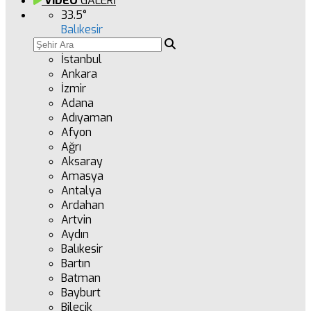
VİDEO
GALERİ
33.5
°
Balıkesir
İstanbul
Ankara
İzmir
Adana
Adıyaman
Afyon
Ağrı
Aksaray
Amasya
Antalya
Ardahan
Artvin
Aydın
Balıkesir
Bartın
Batman
Bayburt
Bilecik