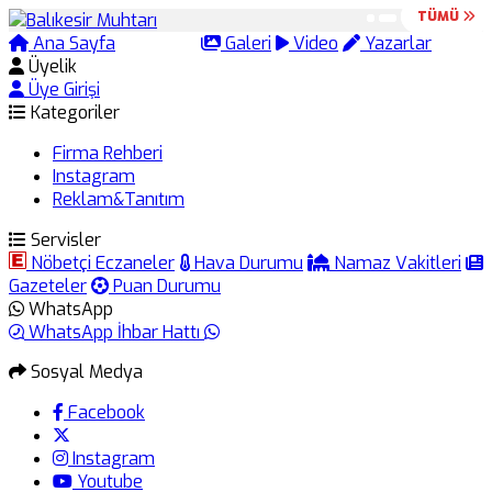
TÜMÜ
TÜMÜ
Ana Sayfa
Arama
Galeri
Video
Yazarlar
Üyelik
Üye Girişi
Kategoriler
Firma Rehberi
Instagram
Reklam&Tanıtım
Servisler
Nöbetçi Eczaneler
Hava Durumu
Namaz Vakitleri
Gazeteler
Puan Durumu
WhatsApp
WhatsApp İhbar Hattı
Sosyal Medya
Facebook
Instagram
Youtube