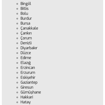
Bingöl
Bitlis
Bolu
Burdur
Bursa
Çanakkale
Çankırı
Çorum
Denizli
Diyarbakır
Düzce
Edirne
Elazığ
Erzincan
Erzurum
Eskişehir
Gaziantep
Giresun
Gümüşhane
Hakkari
Hatay