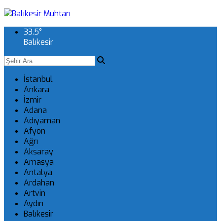
33.5
°
Balıkesir
İstanbul
Ankara
İzmir
Adana
Adıyaman
Afyon
Ağrı
Aksaray
Amasya
Antalya
Ardahan
Artvin
Aydın
Balıkesir