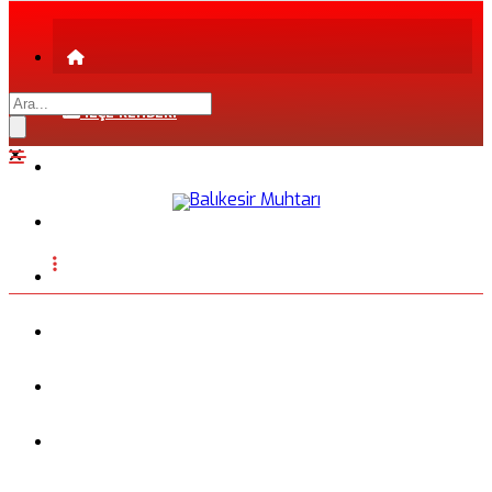
İLÇE REHBERİ
ŞEHİR REHBERİ
FİRMA REHBERİ
INSTAGRAM
BLOG
FOTOĞRAFLAR
VİDEO