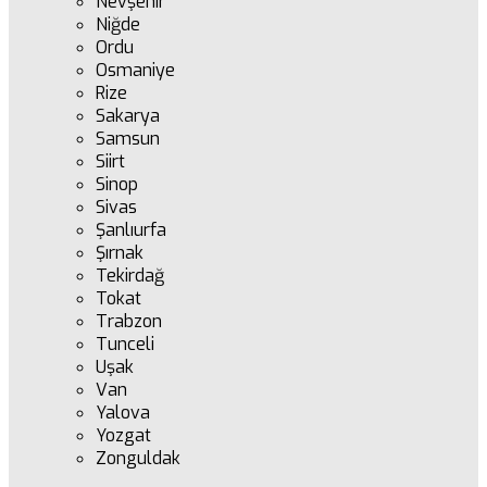
Nevşehir
Niğde
Ordu
Osmaniye
Rize
Sakarya
Samsun
Siirt
Sinop
Sivas
Şanlıurfa
Şırnak
Tekirdağ
Tokat
Trabzon
Tunceli
Uşak
Van
Yalova
Yozgat
Zonguldak