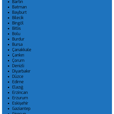
Bartın
Batman
Bayburt
Bilecik
Bingöl
Bitlis
Bolu
Burdur
Bursa
Çanakkale
Çankırı
Çorum
Denizli
Diyarbakır
Düzce
Edirne
Elazığ
Erzincan
Erzurum
Eskişehir
Gaziantep
Giresun