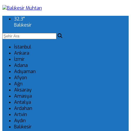
32.3
°
Balıkesir
İstanbul
Ankara
İzmir
Adana
Adıyaman
Afyon
Ağrı
Aksaray
Amasya
Antalya
Ardahan
Artvin
Aydın
Balıkesir