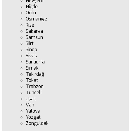
Nevşehir
Niğde
Ordu
Osmaniye
Rize
Sakarya
Samsun
Siirt
Sinop
Sivas
Şanlıurfa
Şırnak
Tekirdağ
Tokat
Trabzon
Tunceli
Uşak
Van
Yalova
Yozgat
Zonguldak