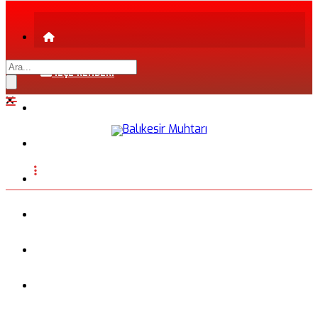
İLÇE REHBERİ
ŞEHİR REHBERİ
FİRMA REHBERİ
INSTAGRAM
BLOG
FOTOĞRAFLAR
VİDEO