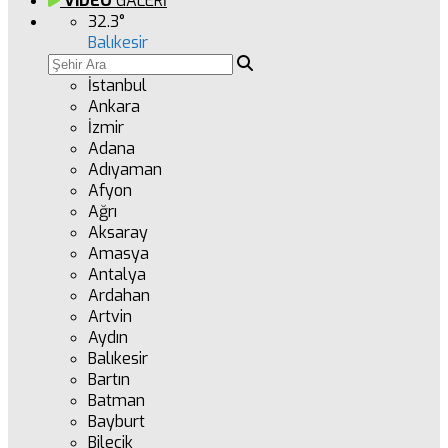
VİDEO
GALERİ
32.3
°
Balıkesir
İstanbul
Ankara
İzmir
Adana
Adıyaman
Afyon
Ağrı
Aksaray
Amasya
Antalya
Ardahan
Artvin
Aydın
Balıkesir
Bartın
Batman
Bayburt
Bilecik