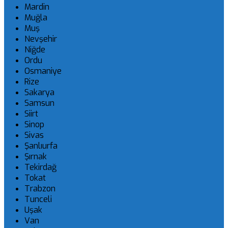
Mardin
Muğla
Muş
Nevşehir
Niğde
Ordu
Osmaniye
Rize
Sakarya
Samsun
Siirt
Sinop
Sivas
Şanlıurfa
Şırnak
Tekirdağ
Tokat
Trabzon
Tunceli
Uşak
Van