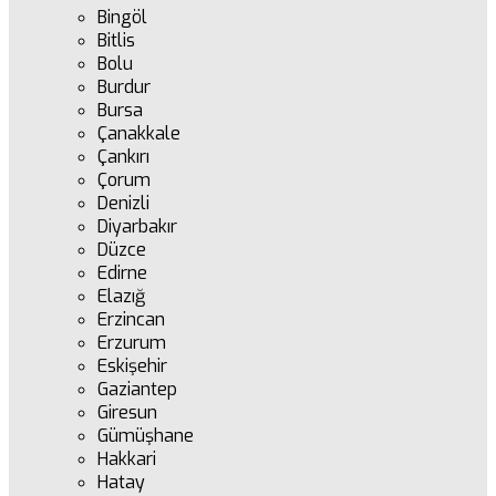
Bingöl
Bitlis
Bolu
Burdur
Bursa
Çanakkale
Çankırı
Çorum
Denizli
Diyarbakır
Düzce
Edirne
Elazığ
Erzincan
Erzurum
Eskişehir
Gaziantep
Giresun
Gümüşhane
Hakkari
Hatay