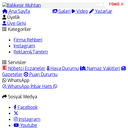
TÜMÜ
TÜMÜ
Ana Sayfa
Arama
Galeri
Video
Yazarlar
Üyelik
Üye Girişi
Kategoriler
Firma Rehberi
Instagram
Reklam&Tanıtım
Servisler
Nöbetçi Eczaneler
Hava Durumu
Namaz Vakitleri
Gazeteler
Puan Durumu
WhatsApp
WhatsApp İhbar Hattı
Sosyal Medya
Facebook
Instagram
Youtube