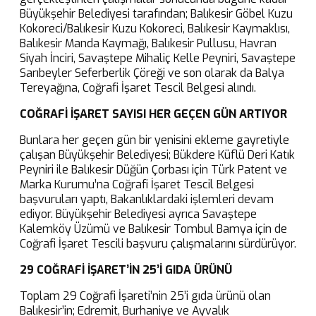
Büyükşehir Belediyesi tarafından; Balıkesir Göbel Kuzu
Kokoreci/Balıkesir Kuzu Kokoreci, Balıkesir Kaymaklısı,
Balıkesir Manda Kaymağı, Balıkesir Pullusu, Havran
Siyah İnciri, Savaştepe Mihaliç Kelle Peyniri, Savaştepe
Sarıbeyler Seferberlik Çöreği ve son olarak da Balya
Tereyağına, Coğrafi İşaret Tescil Belgesi alındı.
COĞRAFİ İŞARET SAYISI
HER GEÇEN GÜN ARTIYOR
Bunlara her geçen gün bir yenisini ekleme gayretiyle
çalışan Büyükşehir Belediyesi; Bükdere Küflü Deri Katık
Peyniri ile Balıkesir Düğün Çorbası için Türk Patent ve
Marka Kurumu’na Coğrafi İşaret Tescil Belgesi
başvuruları yaptı, Bakanlıklardaki işlemleri devam
ediyor. Büyükşehir Belediyesi ayrıca Savaştepe
Kalemköy Üzümü ve Balıkesir Tombul Bamya için de
Coğrafi İşaret Tescili başvuru çalışmalarını sürdürüyor.
29 COĞRAFİ İŞARET’İN 25’İ GIDA ÜRÜNÜ
Toplam 29 Coğrafi İşareti’nin 25’i gıda ürünü olan
Balıkesir’in; Edremit, Burhaniye ve Ayvalık