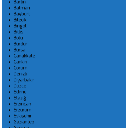
Bartın
Batman
Bayburt
Bilecik
Bingöl
Bitlis
Bolu
Burdur
Bursa
Çanakkale
Çankırı
Çorum
Denizli
Diyarbakır
Düzce
Edirne
Elazığ
Erzincan
Erzurum
Eskişehir
Gaziantep
Giresun