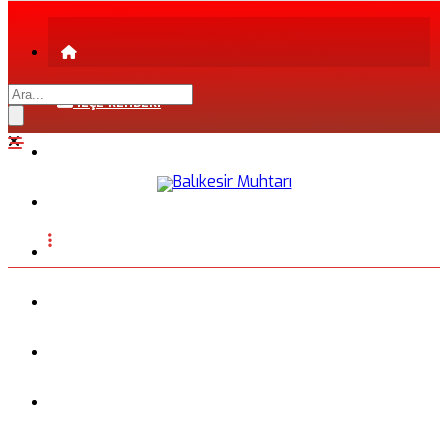
İLÇE REHBERİ
ŞEHİR REHBERİ
FİRMA REHBERİ
INSTAGRAM
BLOG
FOTOĞRAFLAR
VİDEO