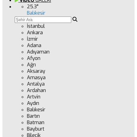
VİDEO
GALERİ
25.3
°
Balıkesir
İstanbul
Ankara
İzmir
Adana
Adıyaman
Afyon
Ağrı
Aksaray
Amasya
Antalya
Ardahan
Artvin
Aydın
Balıkesir
Bartın
Batman
Bayburt
Bilecik