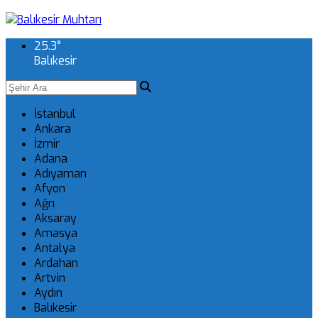
25.3
°
Balıkesir
İstanbul
Ankara
İzmir
Adana
Adıyaman
Afyon
Ağrı
Aksaray
Amasya
Antalya
Ardahan
Artvin
Aydın
Balıkesir