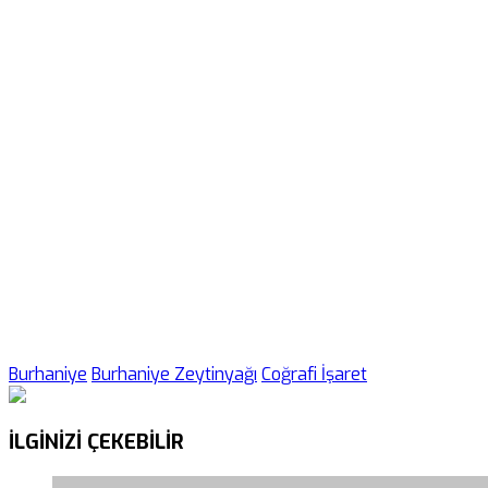
Burhaniye
Burhaniye Zeytinyağı
Coğrafi İşaret
İLGİNİZİ
ÇEKEBİLİR