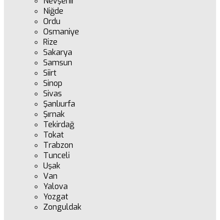
Nevşehir
Niğde
Ordu
Osmaniye
Rize
Sakarya
Samsun
Siirt
Sinop
Sivas
Şanlıurfa
Şırnak
Tekirdağ
Tokat
Trabzon
Tunceli
Uşak
Van
Yalova
Yozgat
Zonguldak