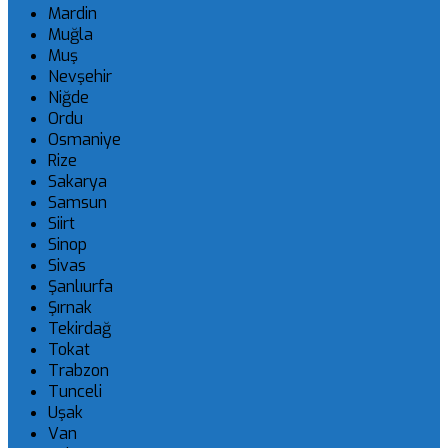
Mardin
Muğla
Muş
Nevşehir
Niğde
Ordu
Osmaniye
Rize
Sakarya
Samsun
Siirt
Sinop
Sivas
Şanlıurfa
Şırnak
Tekirdağ
Tokat
Trabzon
Tunceli
Uşak
Van