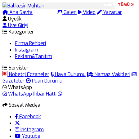
TÜMÜ
TÜMÜ
Ana Sayfa
Arama
Galeri
Video
Yazarlar
Üyelik
Üye Girişi
Kategoriler
Firma Rehberi
Instagram
Reklam&Tanıtım
Servisler
Nöbetçi Eczaneler
Hava Durumu
Namaz Vakitleri
Gazeteler
Puan Durumu
WhatsApp
WhatsApp İhbar Hattı
Sosyal Medya
Facebook
Instagram
Youtube