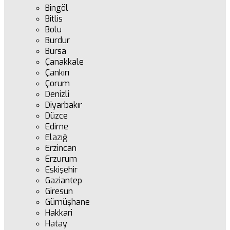
Bingöl
Bitlis
Bolu
Burdur
Bursa
Çanakkale
Çankırı
Çorum
Denizli
Diyarbakır
Düzce
Edirne
Elazığ
Erzincan
Erzurum
Eskişehir
Gaziantep
Giresun
Gümüşhane
Hakkari
Hatay