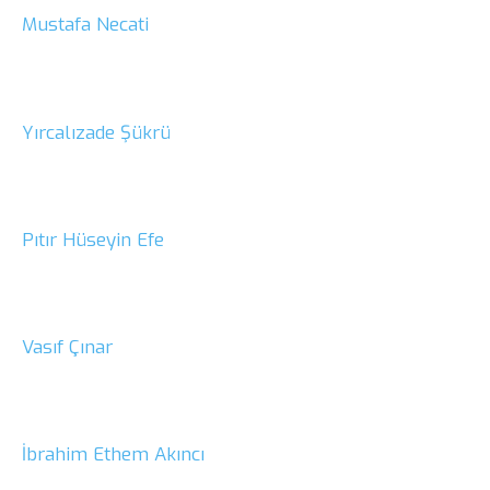
Mustafa Necati
Yırcalızade Şükrü
Pıtır Hüseyin Efe
Vasıf Çınar
İbrahim Ethem Akıncı